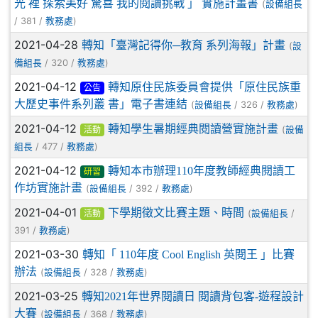
光 裡 探索美好 驚喜 我的閱讀挑戰 」 實施計畫書
(
設備組長
/ 381 /
)
教務處
2021-04-28
轉知「臺灣記得你─教育 系列海報」計畫
(
設
/ 320 /
)
備組長
教務處
2021-04-12
轉知原住民族委員會提供「原住民族重
公告
大歷史事件系列叢 書」電子書連結
(
/ 326 /
)
設備組長
教務處
2021-04-12
轉知學生暑期經典閱讀營實施計畫
(
設備
活動
/ 477 /
)
組長
教務處
2021-04-12
轉知本市辦理110年度教師經典閱讀工
研習
作坊實施計畫
(
/ 392 /
)
設備組長
教務處
2021-04-01
下學期徵文比賽主題、時間
(
/
設備組長
活動
391 /
)
教務處
2021-03-30
轉知「 110年度 Cool English 英閱王 」比賽
辦法
(
/ 328 /
)
設備組長
教務處
2021-03-25
轉知2021年世界閱讀日 閱讀背包客-遊程設計
大賽
(
/ 368 /
)
設備組長
教務處