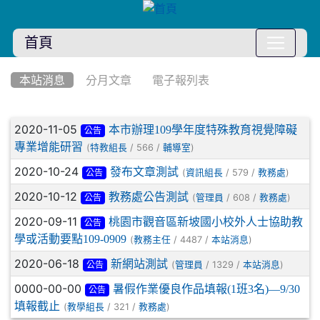
首頁
:::
本站消息
分月文章
電子報列表
文章列表
2020-11-05
本市辦理109學年度特殊教育視覺障礙
公告
專業增能研習
(
/ 566 /
)
特教組長
輔導室
2020-10-24
發布文章測試
(
/ 579 /
)
資訊組長
教務處
公告
2020-10-12
教務處公告測試
(
/ 608 /
)
管理員
教務處
公告
2020-09-11
桃園市觀音區新坡國小校外人士協助教
公告
學或活動要點109-0909
(
/ 4487 /
)
教務主任
本站消息
2020-06-18
新網站測試
(
/ 1329 /
)
管理員
本站消息
公告
0000-00-00
暑假作業優良作品填報(1班3名)—9/30
公告
填報截止
(
/ 321 /
)
教學組長
教務處