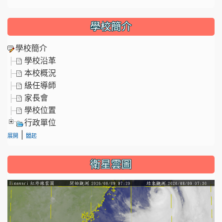
學校簡介
學校簡介
學校沿革
本校概況
級任導師
家長會
學校位置
行政單位
|
展開
闔起
衛星雲圖