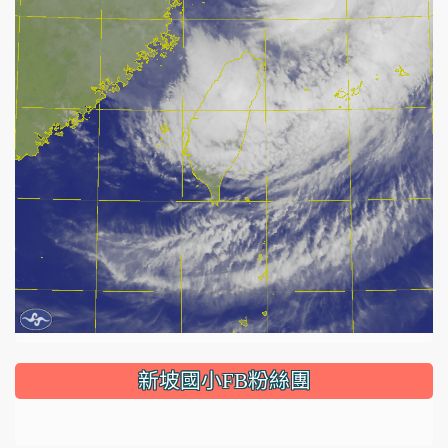
:::
新坡國小FB粉絲團