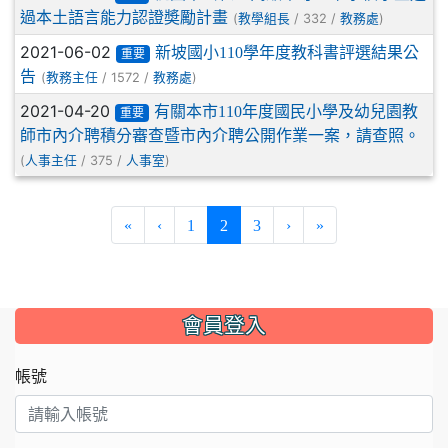
過本土語言能力認證奬勵計畫
(
/ 332 /
)
教學組長
教務處
2021-06-02
新坡國小110學年度教科書評選結果公
重要
告
(
/ 1572 /
)
教務主任
教務處
2021-04-20
有關本市110年度國民小學及幼兒園教
重要
師市內介聘積分審查暨市內介聘公開作業一案，請查照。
(
/ 375 /
)
人事主任
人事室
(current)
«
‹
1
2
3
›
»
:::
會員登入
帳號