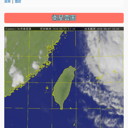
|
展開
闔起
衛星雲圖