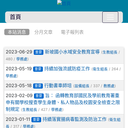
首頁
:::
本站消息
分月文章
電子報列表
文章列表
2023-06-29
新坡國小水域安全教育宣導
(
/
生教組長
重要
480 /
)
學務處
2023-05-19
持續加強流感防疫工作
(
/ 264 /
衛生組長
重要
)
學務處
2023-05-18
行動書車師培
(
/ 337 /
)
設備組長
教務處
重要
2023-02-09
旨： 函轉教育部國民及學前教育署重
重要
申有關學校搜查學生身體、私人物品及校園安全檢查之限
制規定
(
/ 427 /
)
生教組長
學務處
2023-01-11
持續落實腸病毒監測及防治工作
(
衛生組
重要
/ 317 /
)
長
學務處