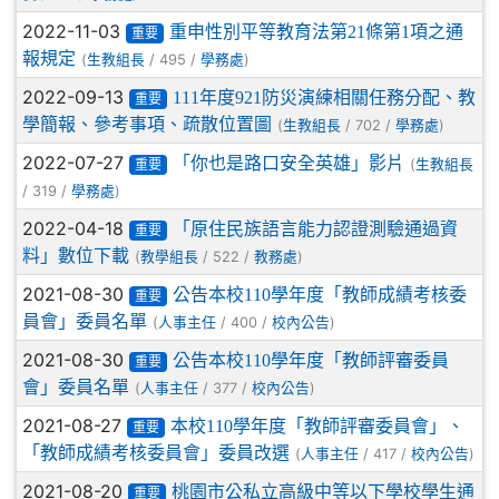
2022-11-03
重申性別平等教育法第21條第1項之通
重要
報規定
(
/ 495 /
)
生教組長
學務處
2022-09-13
111年度921防災演練相關任務分配、教
重要
學簡報、參考事項、疏散位置圖
(
/ 702 /
)
生教組長
學務處
2022-07-27
「你也是路口安全英雄」影片
(
生教組長
重要
/ 319 /
)
學務處
2022-04-18
「原住民族語言能力認證測驗通過資
重要
料」數位下載
(
/ 522 /
)
教學組長
教務處
2021-08-30
公告本校110學年度「教師成績考核委
重要
員會」委員名單
(
/ 400 /
)
人事主任
校內公告
2021-08-30
公告本校110學年度「教師評審委員
重要
會」委員名單
(
/ 377 /
)
人事主任
校內公告
2021-08-27
本校110學年度「教師評審委員會」、
重要
「教師成績考核委員會」委員改選
(
/ 417 /
)
人事主任
校內公告
2021-08-20
桃園市公私立高級中等以下學校學生通
重要