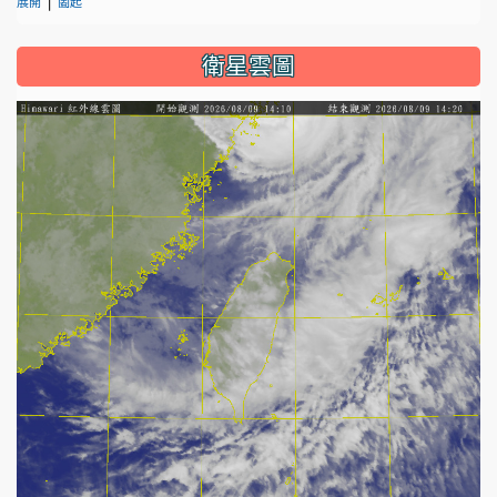
展開
闔起
衛星雲圖