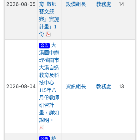
『品德教
2026-08-05
14
育–敬師
設備組長
教務處
藝文競
賽』實施
計畫」1
份
大
公告
溪國中辦
理桃園市
大溪自造
教育及科
技中心
2026-08-04
13
資訊組長
教務處
115年八
月份教師
研習計
畫，詳如
說明。