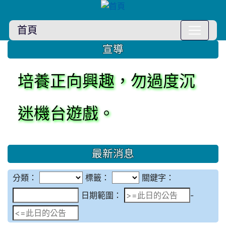
首頁
:::
宣導
檢察出擊詐騙出局。
檢舉詐騙管道：直接撥打165專線。
檢舉毒品專線：0800-024-099，撥通
後再按2
最新消息
分類：
標籤：
關鍵字：
日期範圍
日期範圍：
-