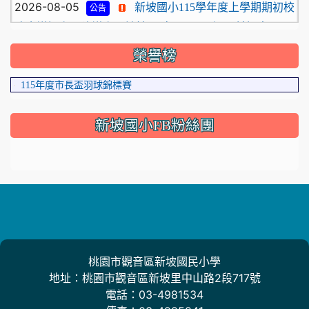
影
2026-08-05
新坡國小115學年度上學期期初校
公告
務會議提案及建議案，請於115年8月26日週三前提出
2026-08-04
★本校115學年度第一學期代理教
公告
片
榮譽榜
師甄選錄取公告（尚有缺額-專任輔導教師）
115年觀音區語文競賽
2026-08-03
新坡國小115學年度編班結果公告
115年度市長盃羽球錦標賽
2026-07-22
★本校115學年度第1學期第2次代
公告
理教師甄選簡章【一次公告多次招考，專任輔導教師】
新坡國小FB粉絲團
2026-07-21
2026城鎮韌性防空演習
重要
桃園市觀音區新坡國民小學
地址：桃園市觀音區新坡里中山路2段717號
電話：03-4981534