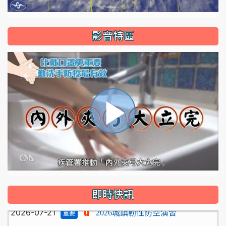
影音特區
2026-08-05
新坡國小115學年度上學期期初校
公告
播
務會議提案及建議案，請於115年8月26日週三前提出
2026-08-04
★本校115學年度第一學期代理教
公告
師甄選錄取公告（尚有缺額-專任輔導教師）
2026-08-03
新坡國小115學年度編班結果公告
放
2026-07-22
★本校115學年度第1學期第2次代
公告
理教師甄選簡章【一次公告多次招考，專任輔導教師】
:::
即時快訊
2026-07-21
2026城鎮韌性防空演習
重要