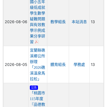
國小五年
級低成就
學生數學
疑難問題
2026-08-06
13
教學組長
本站消息
與有效教
學示例成
果分享研
習
宜蘭縣礁
溪鄉公所
辦理
2026-08-05
13
體育組長
學務處
「2026礁
溪溫泉馬
拉松」
公告
「桃園市
115年度