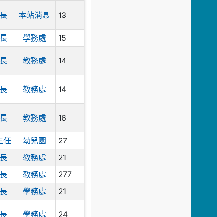
學期第2次代理教師甄
選簡章【一次公告多次
13
長
本站消息
招考，專任輔導教
師】
15
長
學務處
2026-07-21
重要
14
長
教務處
2026城鎮韌性防空演
習
14
長
教務處
16
長
教務處
27
主任
幼兒園
21
長
教務處
277
長
教務處
21
長
學務處
24
長
學務處