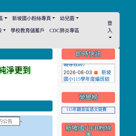
新坡國小115學年度上
學期期初校務會議提案
及建議案，請於115年8
區
新坡國小粉絲專頁
幼兒園
月26日週三前提出
登
2026-08-04
表
學校教育儲蓄戶
CDC肺炎專區
入
公告
★本校115學年度第一
學期代理教師甄選錄取
:::
即時快訊
公告（尚有缺額-專任
輔導教師）
2026-08-03
新坡
純淨更到
國小115學年度編班結
果公告
2026-07-22
公告
榮譽榜
★本校115學年度第1
115年觀音區語文競賽
學期第2次代理教師甄
115年度市長盃羽球錦標賽
選簡章【一次公告多次
招考，專任輔導教
日期範圍：
-
師】
新坡國小FB粉絲
2026-07-21
團
重要