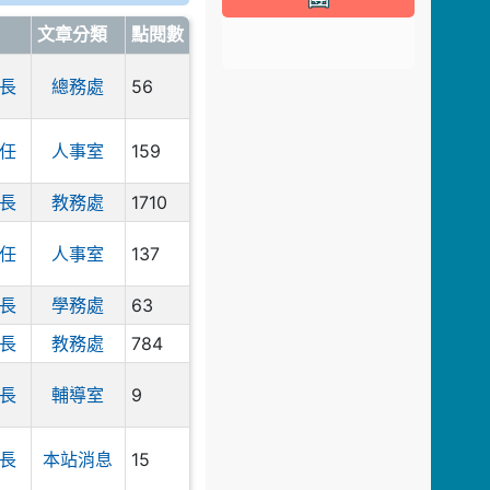
2026城鎮韌性防空演
文章分類
點閱數
習
2026-08-05
56
長
總務處
公告
新坡國小115學年度上
學期期初校務會議提案
159
任
人事室
及建議案，請於115年8
月26日週三前提出
1710
長
教務處
2026-08-04
公告
137
★本校115學年度第一
任
人事室
學期代理教師甄選錄取
公告（尚有缺額-專任
63
長
學務處
輔導教師）
784
長
教務處
2026-08-03
新坡
國小115學年度編班結
9
長
輔導室
果公告
2026-07-22
公告
15
長
本站消息
★本校115學年度第1