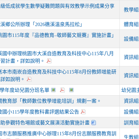
年級低成就學生數學疑難問題與有效教學示例成果分享
教學組
溪鄉公所辦理「2026礁溪溫泉馬拉松」
體育組
桃園市115年度『品德教育–敬師藝文競賽』實施計畫」
設備組
溪國中辦理桃園市大溪自造教育及科技中心115年八月
資訊組
研習計畫，詳如說明。
送本市南崁自造教育及科技中心115年8月份教師增能研
資訊組
，詳如說明。
15學年度幼兒園分班名單
幼兒園
關教育部「教師數位教學增能培訓」規劃一案。
資訊組
坡國小115學年度教科書評選結果公告
設備組
補助參觀特色場館或藝文展演活動實施計畫
訓育組
園市志願服務推廣中心辦理115年8月份志願服務教育訓
生教組