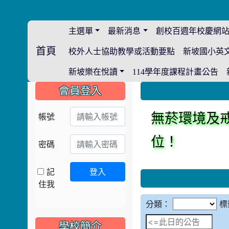
主選單
最新消息
創校百週年校慶網
首頁
校外人士協助教學或活動要點
新坡國小英
:::
新坡樂在悅讀
114學年度課程計畫公告
:::
:::
會員登入
帳號
無菸環境及
位！
密碼
記
登入
住我
分類：
標
學校簡介