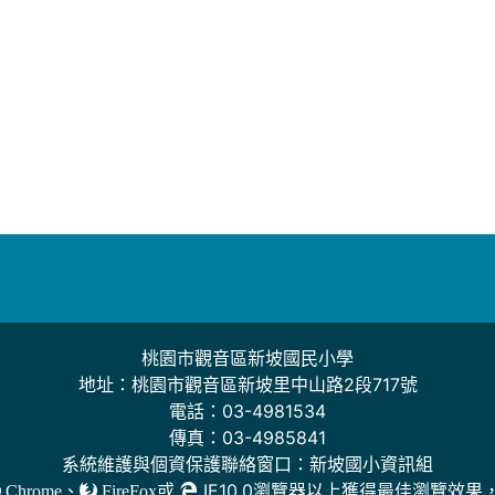
桃園市觀音區新坡國民小學
地址：桃園市觀音區新坡里中山路2段717號
電話：03-4981534
傳真：03-4985841
系統維護與個資保護聯絡窗口：新坡國小資訊組
、
或
IE10.0瀏覽器以上獲得最佳瀏覽效果
Chrome
FireFox