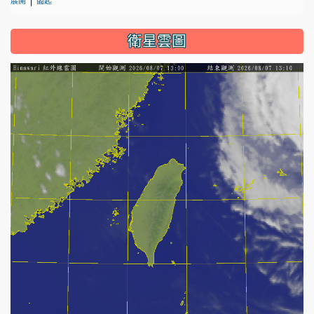
展開
闔起
衛星雲圖