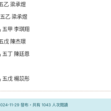
五乙 梁承煜
 五乙 梁承煜
 五甲 李琪翔
五戊 陳杰璟
 五丁 陳廷恩
 五戊 楊苡彤
24-11-29 發布，共有 1043 人次閱讀