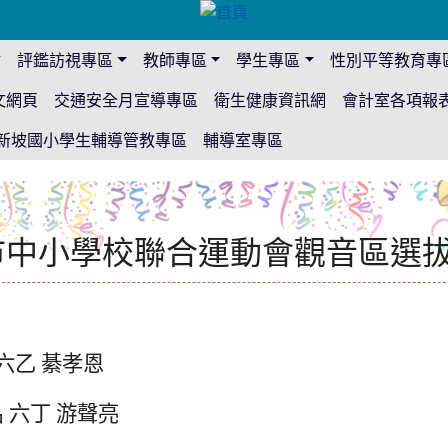
站
評鑑訪視專區
教師專區
學生專區
性別平等教育專
文網頁
交通安全月宣導專區
衛生健康資訊網
會計室各項報
新坡國小學生輔導管教專區
輔導室專區
園市中小學校聯合運動會觀音區選
六乙 綦孝恩
 六丁 游聲亮