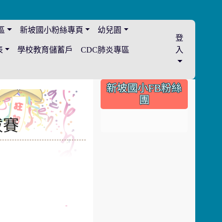
區
新坡國小粉絲專頁
幼兒園
登
表
學校教育儲蓄戶
CDC肺炎專區
入
:::
新坡國小FB粉絲
團
拔賽