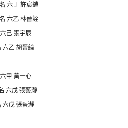
名 六丁 許宸鎧
名 六乙 林晉詮
 六己 張宇辰
 六乙 胡晉綸
 六甲 黃一心
名 六戊 張藝瀞
 六戊 張藝瀞