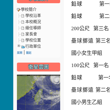
鉛球
第一
學校簡介
鉛球
第二
學校沿革
本校概況
200
公尺 第三名
級任導師
家長會
壘球擲遠
第三名
學校位置
行政單位
|
國小女生甲組
展開
闔起
100
公尺 第一名
衛星雲圖
鉛球
第一
壘球擲遠
第二名
國小男生乙組