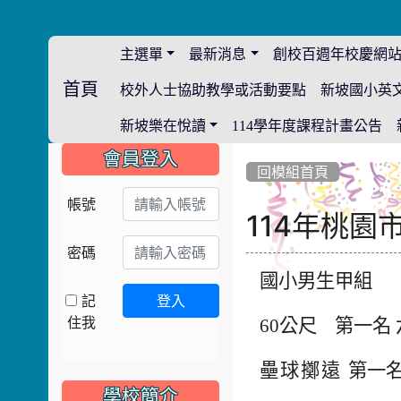
主選單
最新消息
創校百週年校慶網
首頁
校外人士協助教學或活動要點
新坡國小英
:::
新坡樂在悅讀
114學年度課程計畫公告
:::
:::
會員登入
回模組首頁
帳號
114年桃
密碼
國小男生甲組
記
登入
住我
60
公尺 第一名 
壘球擲遠
第一名
學校簡介