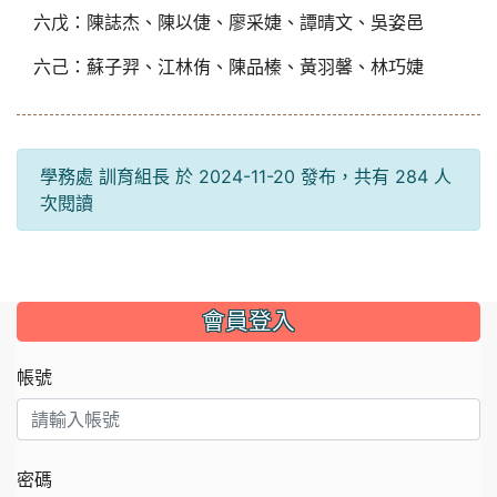
六戊：陳誌杰、陳以倢、廖采婕、譚晴文、吳姿邑
六己：蘇子羿、江林侑、陳品榛、黃羽馨、林巧婕
學務處 訓育組長 於 2024-11-20 發布，共有 284 人
次閱讀
:::
會員登入
帳號
密碼