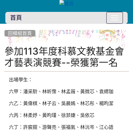
首頁
:::
回模組首頁
參加113年度科慕文教基金會
才藝表演競賽--榮獲第一名
出場學生：
六甲：潘采駖、林昕霈、林孟薇、黃微芯、袁緦珈
六乙：黃偉棋、林子云、吳晨嫣、林芯彤、楊昀潔
六丙：林柔妤、黃昀瑾、徐菲婕、吳依芯
六丁：許宸鎧、游聲亮、張福氣、林沅岑、江心語