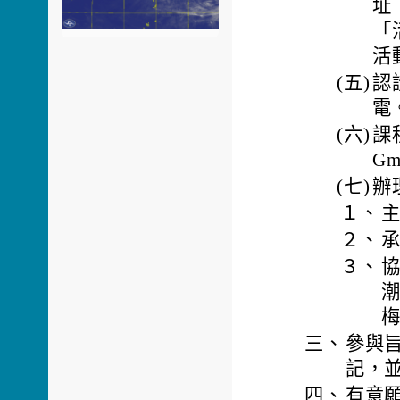
址
「
活
(五)
認
電
(六)
課
Gm
(七)
辦
１、
２、
３、
三、
參與
記，並
四、
有意願