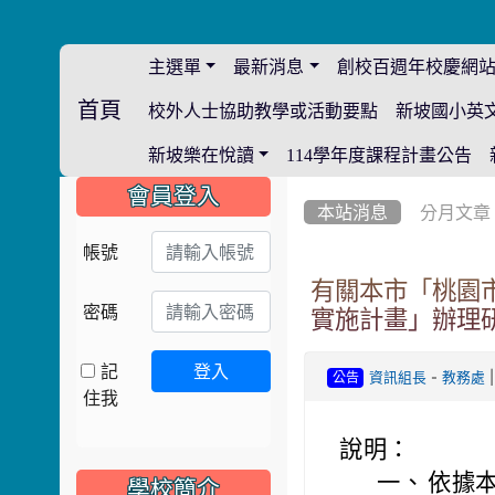
主選單
最新消息
創校百週年校慶網
首頁
校外人士協助教學或活動要點
新坡國小英
:::
新坡樂在悅讀
114學年度課程計畫公告
:::
:::
會員登入
本站消息
分月文章
帳號
有關本市「桃園市
密碼
實施計畫」辦理
記
登入
-
|
資訊組長
教務處
公告
住我
說明：
一、
依據本局
學校簡介