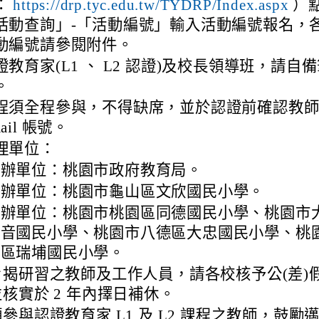
：
）
https://drp.tyc.edu.tw/TYDRP/Index.aspx
活動查詢」-「活動編號」輸入活動編號報名，
動編號請參閱附件。
證教育家(L1 、 L2 認證)及校長領導班，請自
。
程須全程參與，不得缺席，並於認證前確認教
ail 帳號。
理單位：
主辦單位：桃園市政府教育局。
承辦單位：桃園市龜山區文欣國民小學。
協辦單位：桃園市桃園區同德國民小學、桃園市
潮音國民小學、桃園市八德區大忠國民小學、桃
梅區瑞埔國民小學。
旨揭研習之教師及工作人員，請各校核予公(差)
核實於 2 年內擇日補休。
參與認證教育家 L1 及 L2 課程之教師，鼓勵