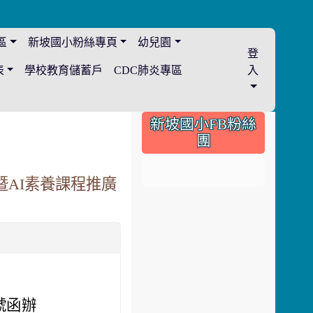
區
新坡國小粉絲專頁
幼兒園
登
表
學校教育儲蓄戶
CDC肺炎專區
入
:::
新坡國小FB粉絲
團
暨AI素養課程推廣
 號函辦