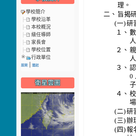
理。
學校簡介
二、
旨揭
學校沿革
(一)
研
本校概況
１、
數
級任導師
家長會
２、
親
學校位置
行政單位
|
展開
闔起
３、
認
0
衛星雲圖
子
４、
校
場
(二)
研
(三)
辦
(四)
報