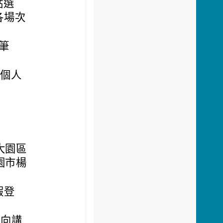
點選
各場次
備筆
師個人
大園區
園市楊
假登
邁向講