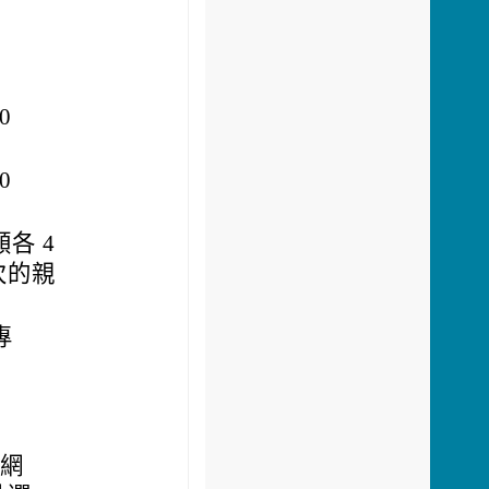
0
0
額各 4
次的親
專
（網