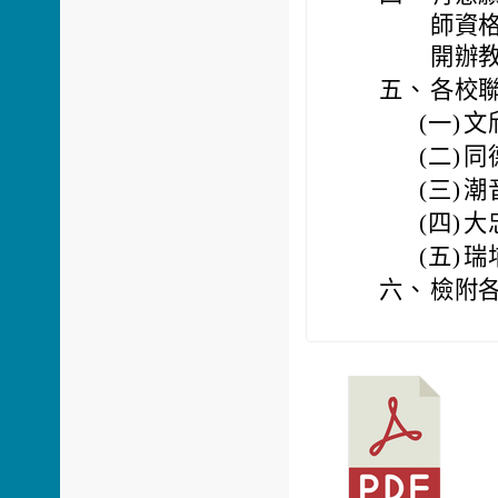
師資格
開辦
五、
各校
(一)
文欣
(二)
同德
(三)
潮音
(四)
大忠
(五)
瑞埔
六、
檢附各