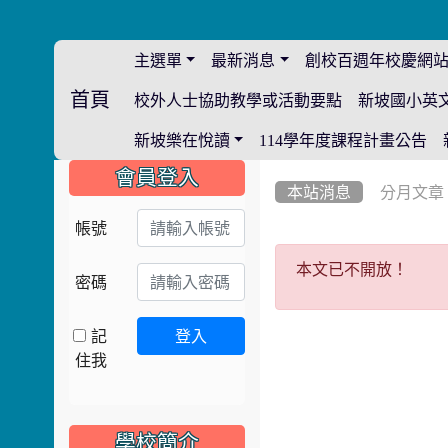
主選單
最新消息
創校百週年校慶網
首頁
校外人士協助教學或活動要點
新坡國小英
:::
新坡樂在悅讀
114學年度課程計畫公告
:::
:::
會員登入
本站消息
分月文章
帳號
本文已不開
本文已不開放！
密碼
記
登入
住我
學校簡介