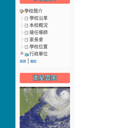
學校簡介
學校沿革
本校概況
級任導師
家長會
學校位置
行政單位
|
展開
闔起
衛星雲圖