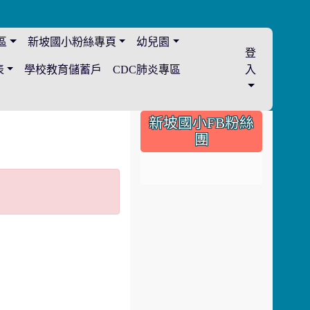
區
新坡國小粉絲專頁
幼兒園
登
表
學校教育儲蓄戶
CDC肺炎專區
入
:::
新坡國小FB粉絲
團