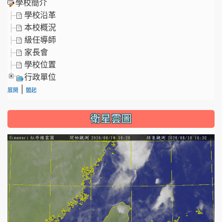
學校簡介
學校沿革
本校概況
級任導師
家長會
學校位置
行政單位
|
展開
闔起
衛星雲圖