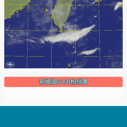
:::
新坡國小FB粉絲團