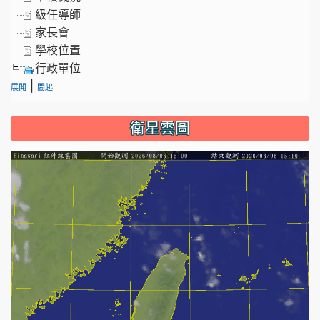
級任導師
家長會
學校位置
行政單位
|
展開
闔起
衛星雲圖