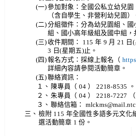
(一)
參加對象：全國公私立幼兒園
（含自學生、非營利幼兒園）
(二)
分組徵件：分為幼兒園組、國
組、國小高年級組及國中組，共
(三)
收件期間： 115 年 9 月 21 日(
3 日(星期五)止。
(四)
報名方式：採線上報名（
http
詳細內容請參閱活動簡章。
(五)
聯絡資訊：
１、
陳專員（ 04 ） 2218-8535 。
２、
朱專員（ 04 ） 2218-72
３、
聯絡信箱： mlckms@mail.ntcu
三、
檢附 115 年全國性多語多元文
選活動簡章 1 份。