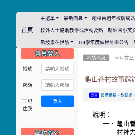
主選單
最新消息
創校百週年校慶網
首頁
校外人士協助教學或活動要點
新坡國小英
:::
新坡樂在悅讀
114學年度課程計畫公告
:::
:::
會員登入
本站消息
分月文章
帳號
龜山眷村故事館
密碼
-
|
設備組長
教務處
公告
記
登入
住我
說明：
一、
龜山
村神
學校簡介