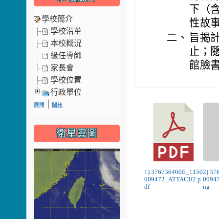
下（
學校簡介
性故
學校沿革
二、
旨揭計
本校概況
止；
級任導師
館臉
家長會
學校位置
行政單位
|
展開
闔起
衛星雲圖
1) 376736400E_1150
2) 3
009472_ATTACH2.p
0094
df
ng