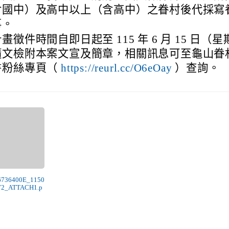
含國中）及高中以上（含高中）之眷村後代採寫
事。
畫徵件時間自即日起至 115 年 6 月 15 日（
隨文檢附本案文宣及簡章，相關訊息可至龜山眷
書粉絲專頁（
）查詢。
https://reurl.cc/O6eOay
76736400E_1150
72_ATTACH1.p