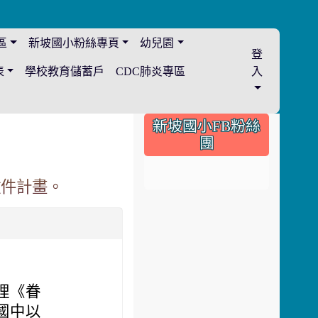
區
新坡國小粉絲專頁
幼兒園
登
表
學校教育儲蓄戶
CDC肺炎專區
入
:::
新坡國小FB粉絲
團
徵件計畫。
理《眷
國中以