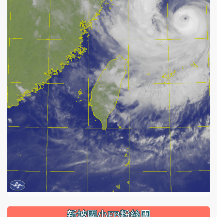
:::
新坡國小FB粉絲團