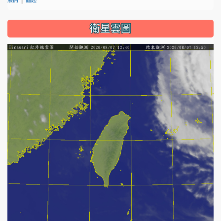
展開
闔起
衛星雲圖