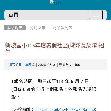
首頁
:::
本站消息
分月文章
電子報列表
新坡國小115年度暑假社團(球隊及樂隊)招
生
-
| 2026-06-01 | 點閱數： 1199
體育組長
學務處
報名時間：即日起至
114 年 6 月 7 日
1.
(日)23:59
前自行上網報名，依報名先後錄
取。
2.報名網址：
https://forms.gle/csyHT7FwxuBaJ9os8