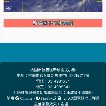
:::
新坡國小FB粉絲團
桃園市觀音區新坡國民小學
地址：桃園市觀音區新坡里中山路2段717號
電話：03-4981534
傳真：03-4985841
系統維護與個資保護聯絡窗口：新坡國小資訊組
請用
、
或
IE10.0瀏覽器以上獲得
Chrome
FireFox
最佳瀏覽效果，謝謝！