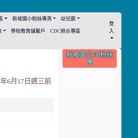
區
新坡國小粉絲專頁
幼兒園
登
表
學校教育儲蓄戶
CDC肺炎專區
入
:::
新坡國小FB粉絲
團
年6月17日週三前