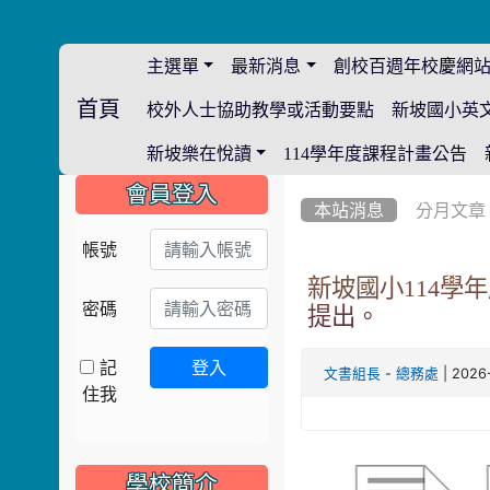
主選單
最新消息
創校百週年校慶網
首頁
校外人士協助教學或活動要點
新坡國小英
:::
新坡樂在悅讀
114學年度課程計畫公告
:::
:::
會員登入
本站消息
分月文章
帳號
新坡國小114學
密碼
提出。
記
登入
-
| 2026
文書組長
總務處
住我
學校簡介