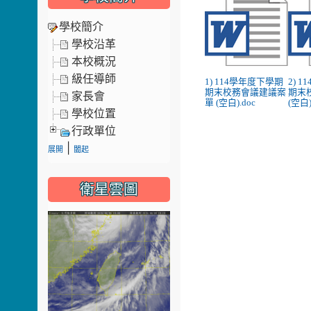
學校簡介
學校沿革
本校概況
級任導師
1) 114學年度下學期
2) 
期末校務會議建議案
期末
家長會
單 (空白).doc
(空白)
學校位置
行政單位
|
展開
闔起
衛星雲圖