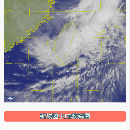
:::
新坡國小FB粉絲團