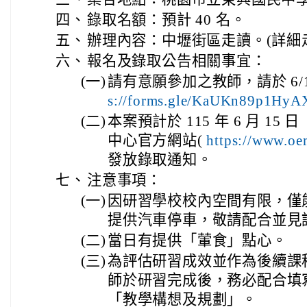
四、
錄取名額：預計 40 名。
五、
辦理內容：中壢街區走讀。(詳細
六、
報名及錄取公告相關事宜：
(一)
請有意願參加之教師，請於 6/12
s://forms.gle/KaUKn89p1Hy
(二)
本案預計於 115 年 6 月 1
中心官方網站(
https://www.oe
發放錄取通知。
七、
注意事項：
(一)
因研習學校校內空間有限，僅
提供汽車停車，敬請配合並見
(二)
當日有提供「葷食」點心。
(三)
為評估研習成效並作為後續課
師於研習完成後，務必配合填
「教學構想及規劃」。