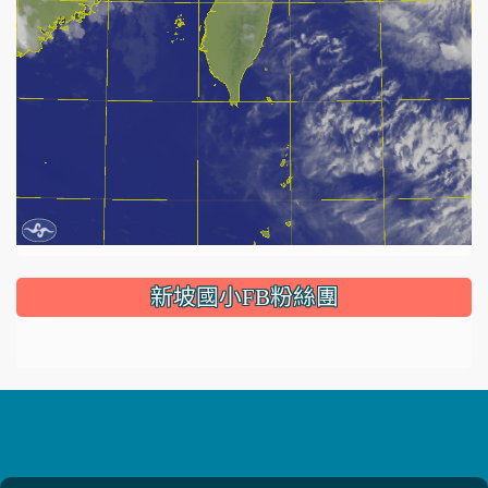
:::
新坡國小FB粉絲團