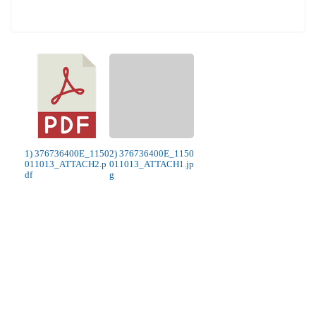
1) 376736400E_1150
2) 376736400E_1150
011013_ATTACH2.p
011013_ATTACH1.jp
df
g