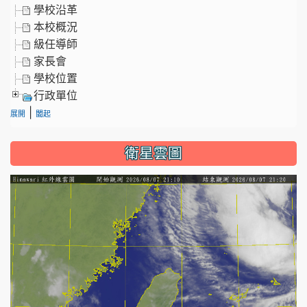
學校沿革
本校概況
級任導師
家長會
學校位置
行政單位
|
展開
闔起
衛星雲圖