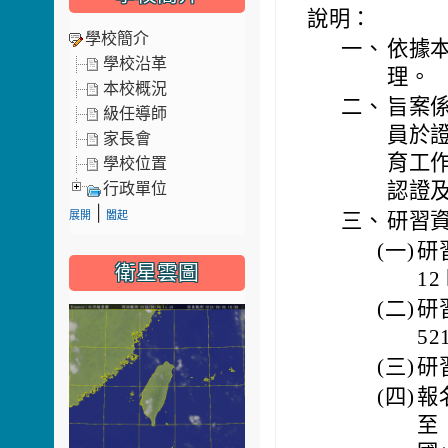
說明：
學校簡介
一、
依據本局
學校沿革
理。
本校概況
二、
旨案
級任導師
員於
家長會
育工
學校位置
認證
行政單位
|
三、
研習
展開
闔起
(一)
研習
衛星雲圖
12
(二)
研
52
(三)
研
(四)
報
至