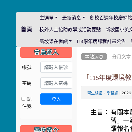
主選單
最新消息
創校百週年校慶網
首頁
校外人士協助教學或活動要點
新坡國小英
:::
新坡樂在悅讀
114學年度課程計畫公告
:::
:::
會員登入
本站消息
分月文章
帳號
「115年度環境
密碼
-
| 2026
衛生組長
學務處
記
登入
住我
主旨：
有關本
習」一
躍報名
學校簡介