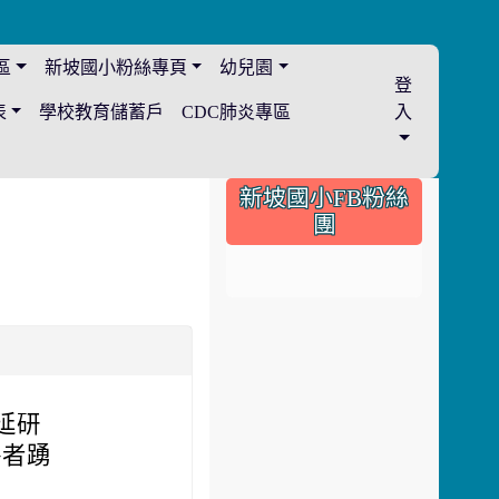
區
新坡國小粉絲專頁
幼兒園
登
表
學校教育儲蓄戶
CDC肺炎專區
入
:::
新坡國小FB粉絲
團
延研
格者踴