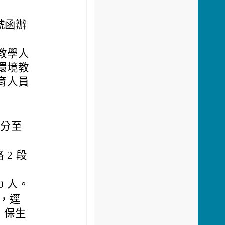
 號函辦
教學人
環境教
育人員
0 分至
2 段
 人。
止，逕
：保生