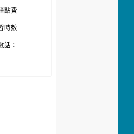
鐘點費
習時數
電話：