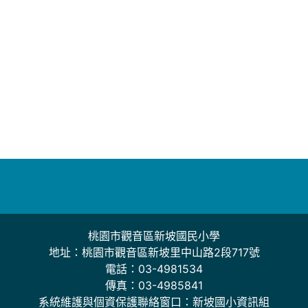
桃園市觀音區新坡國民小學
地址：桃園市觀音區新坡里中山路2段717號
電話：03-4981534
傳真：03-4985841
系統維護與個資保護聯絡窗口：新坡國小資訊組