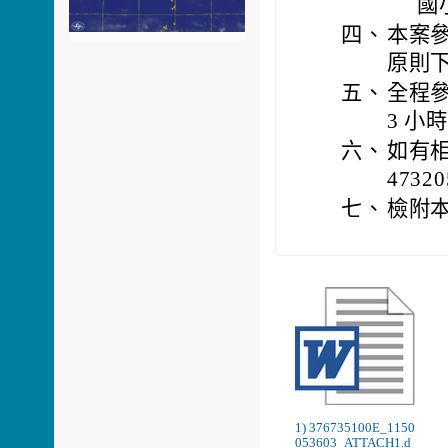
國
四、
本案
原則
五、
全程
3 小
六、
如有
4732
七、
檢附本
1) 376735100E_1150
053603_ATTACH1.d