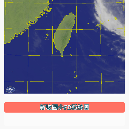
:::
新坡國小FB粉絲團