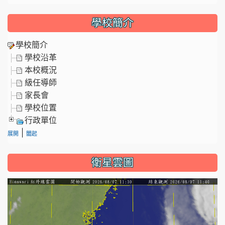
學校簡介
學校簡介
學校沿革
本校概況
級任導師
家長會
學校位置
行政單位
|
展開
闔起
衛星雲圖