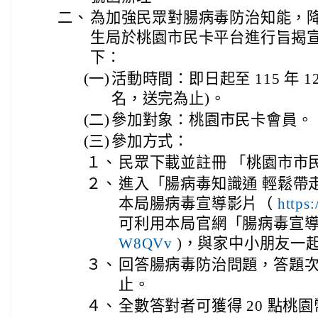
二、
為加強民眾對腸病毒防治知能，
生局於桃園市民卡平台進行旨揭
下：
(一)
活動時間：即日起至 115 年 12 
名，送完為止)。
(二)
參加對象：桃園市民卡會員。
(三)
參加方式：
１、
民眾下載並註冊 「桃園市市民
２、
進入「腸病毒知識通 輕鬆帶
本局腸病毒宣導影片（
https
可利用本局官網「腸病毒宣導
)，與家中小朋友一
W8QVv
３、
回答腸病毒防治問題，答題
止。
４、
全數答對者可獲得 20 點桃