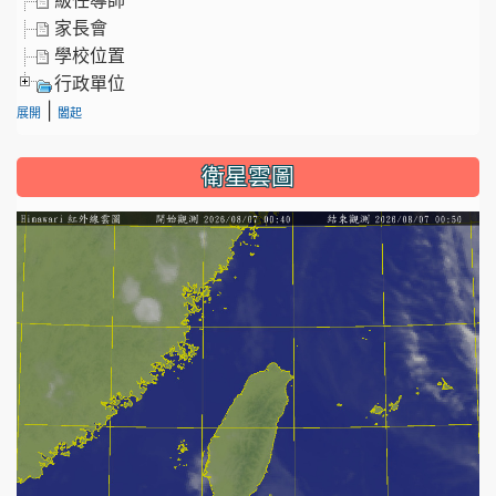
家長會
學校位置
行政單位
|
展開
闔起
衛星雲圖