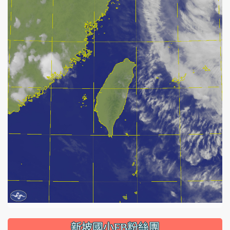
:::
新坡國小FB粉絲團