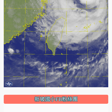
:::
新坡國小FB粉絲團