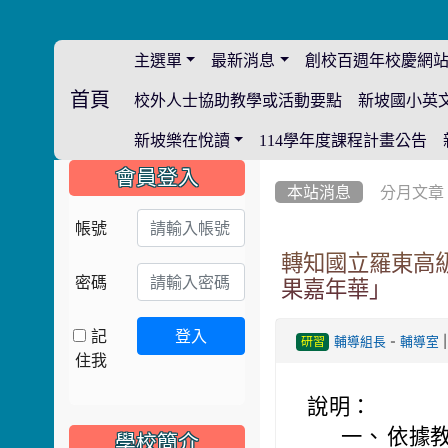
主選單
最新消息
創校百週年校慶網
首頁
校外人士協助教學或活動要點
新坡國小英
:::
新坡樂在悅讀
114學年度課程計畫公告
:::
:::
會員登入
本站消息
分月文章
帳號
轉知國立羅東高級
密碼
果嘉年華」
記
登入
-
|
輔導組長
輔導室
研習
住我
說明：
一、
依據教
學校簡介