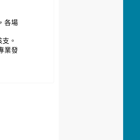
，各場
核支。
專業發