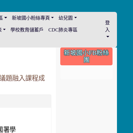
區
新坡國小粉絲專頁
幼兒園
登
表
學校教育儲蓄戶
CDC肺炎專區
入
:::
新坡國小FB粉絲
團
育議題融入課程成
教國署學