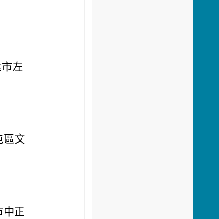
雄市左
屯區文
市中正