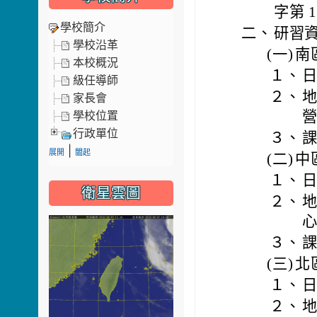
字第 1
學校簡介
二、
研習
學校沿革
(一)
南
本校概況
１、
日
級任導師
２、
地
家長會
營
學校位置
行政單位
３、
課
|
展開
闔起
(二)
中
１、
日
衛星雲圖
２、
地
心
３、
課
(三)
北
１、
日
２、
地