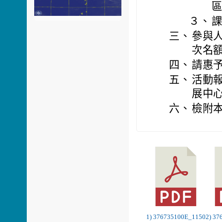
區
３、
課
三、
參與
次名額
四、
請惠
五、
活動
展中心
六、
檢附本
1) 376735100E_1150
2) 3