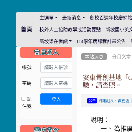
主選單
最新消息
創校百週年校慶網
首頁
校外人士協助教學或活動要點
新坡國小英
:::
新坡樂在悅讀
114學年度課程計畫公告
:::
:::
會員登入
本站消息
分月文章
帳號
安東青創基地「G
密碼
驗，請查照。
記
登入
-
|
資訊組長
教務處
公告
住我
說明：
一、
為推廣
學校簡介