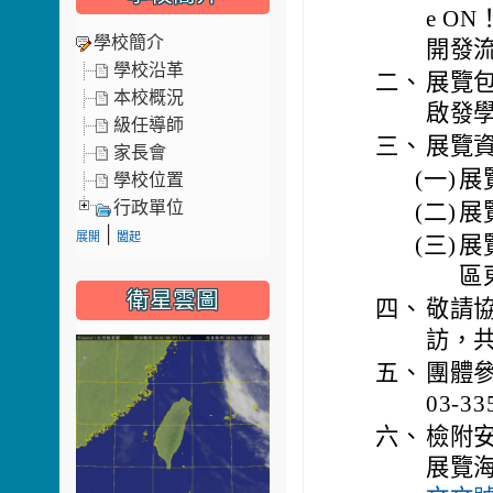
e O
學校簡介
開發
學校沿革
二、
展覽包
本校概況
啟發
級任導師
三、
展覽
家長會
(一)
展
學校位置
行政單位
(二)
展覽
|
展開
闔起
(三)
展
區
衛星雲圖
四、
敬請
訪，共
五、
團體
03-33
六、
檢附安
展覽