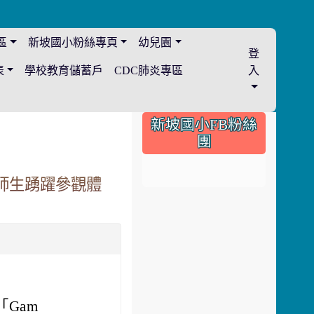
區
新坡國小粉絲專頁
幼兒園
登
表
學校教育儲蓄戶
CDC肺炎專區
入
:::
新坡國小FB粉絲
團
請師生踴躍參觀體
Gam