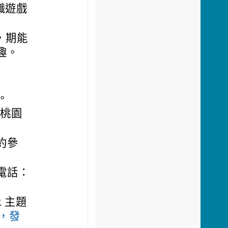
識遊戲
，期能
趣。
日。
市桃園
約參
電話：
 主題
x/，發