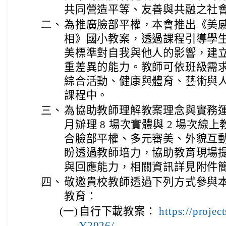
共同營造平等、友善與共融之社
二、
為推廣臉部平權，本會推出《美
相》國小教案，透過課程引導學
美標準對自我與他人的影響，建
重差異的能力。教師可依班級需
綜合活動、健康與體育、藝術與
課程中。
三、
為協助教師理解教案理念與實務運用，
月辦理 8 場次實體與 2 場次
合臉部平權、多元審美、外貌互
盼透過教師培力，協助教育現場
與回應能力，相關資訊詳見附件
四、
敬邀貴校教師透過下列方式參與
教育：
(一)
自行下載教案：
https://proje
Y2026/