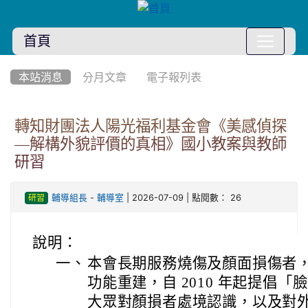
首頁
:::
本站消息
分月文章
電子報列表
轉知財團法人陽光福利基金會《美感偵探
—解構外貌評價的真相》國小教案與教師
研習
-
| 2026-07-09 | 點閱數： 26
輔導組長
輔導室
研習
說明：
一、
本會長期服務燒傷及顏面損傷者
功能重建，自 2010 年起提倡
大眾對顏損者處境認識，以及對