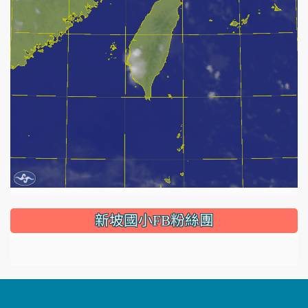
:::
新坡國小FB粉絲團