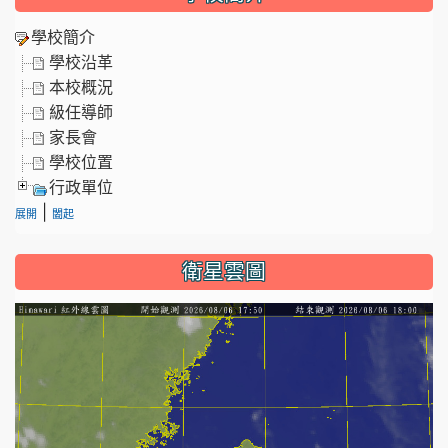
學校簡介
學校沿革
本校概況
級任導師
家長會
學校位置
行政單位
|
展開
闔起
衛星雲圖