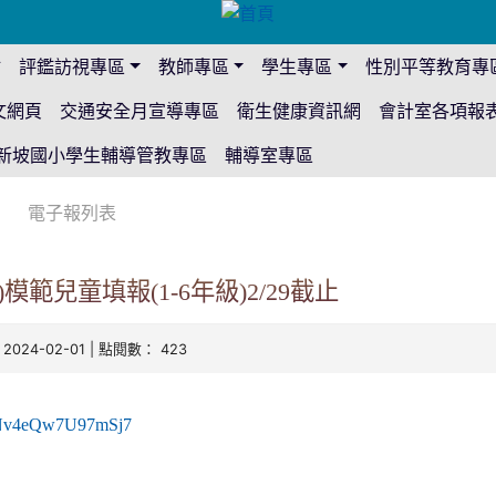
站
評鑑訪視專區
教師專區
學生專區
性別平等教育專
文網頁
交通安全月宣導專區
衛生健康資訊網
會計室各項報
新坡國小學生輔導管教專區
輔導室專區
電子報列表
校)模範兒童填報(1-6年級)2/29截止
 2024-02-01 | 點閱數： 423
41Nv4eQw7U97mSj7