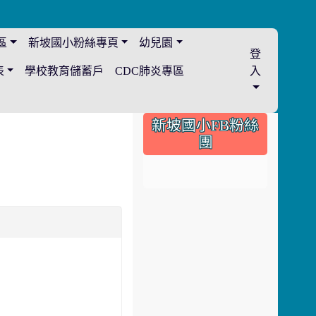
區
新坡國小粉絲專頁
幼兒園
登
表
學校教育儲蓄戶
CDC肺炎專區
入
:::
新坡國小FB粉絲
團