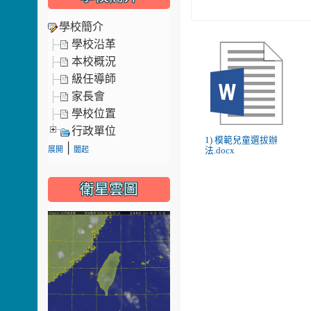
學校簡介
學校沿革
本校概況
級任導師
家長會
學校位置
行政單位
1) 模範兒童選拔辦
|
展開
闔起
法.docx
衛星雲圖