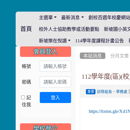
主選單
最新消息
創校百週年校慶網
首頁
校外人士協助教學或活動要點
新坡國小英
:::
新坡樂在悅讀
114學年度課程計畫公告
:::
:::
會員登入
本站消息
分月文章
帳號
112學年度(區)(
密碼
-
|
訓育組長
學務處
重要
記
登入
住我
https://forms.gle/X
學校簡介