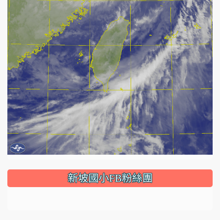
:::
新坡國小FB粉絲團