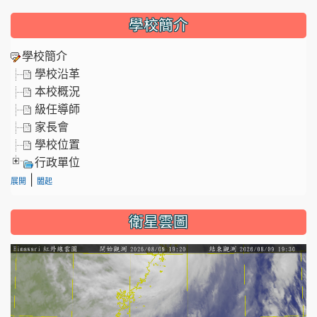
學校簡介
學校簡介
學校沿革
本校概況
級任導師
家長會
學校位置
行政單位
|
展開
闔起
衛星雲圖