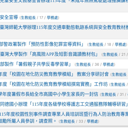
兒童安全文教基金會辦理115年度「未成年無照駕駛處理推廣課
安全宣導
(
/ 17 /
)
生教組長
學務處
臺灣師範大學辦理115年度交通車動態軌跡系統與安全教育教材
部警政署製作「預防性影像犯罪宣導資料」
(
/ 18 /
)
生教組長
學務處
臺灣大學製作「高風險APP及短影音識讀教材包」
(
/ 21 
生教組長
育部製作「暑假親子共學反毒學習單」
(
/ 36 /
)
生教組長
學務處
5年度「校園在地化防災教育教學模組」 教案分享研討會
(
生教組長
5年度「校園在地化防災教育教學模組撰寫實務」工作坊
(
/
生教組長
4學年度暑假市長給全市高國中小學生家長的一封信
(
/ 31 /
生教組長
同德國小辦理「115年度各級學校導護志工交通服務隊輔導研習
115年度校園性別事件調查專業人員培訓班暨行為人防治教育專
鼓勵所屬人員參訓，請查照。
(
/ 33 /
)
生教組長
學務處