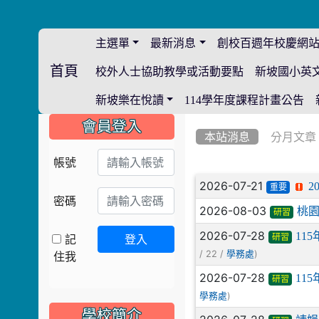
主選單
最新消息
創校百週年校慶網
首頁
校外人士協助教學或活動要點
新坡國小英
:::
新坡樂在悅讀
114學年度課程計畫公告
:::
:::
會員登入
本站消息
分月文章
帳號
文章列表
2026-07-21
2
重要
密碼
2026-08-03
桃園
研習
2026-07-28
11
記
登入
研習
/ 22 /
)
住我
學務處
2026-07-28
11
研習
)
學務處
學校簡介