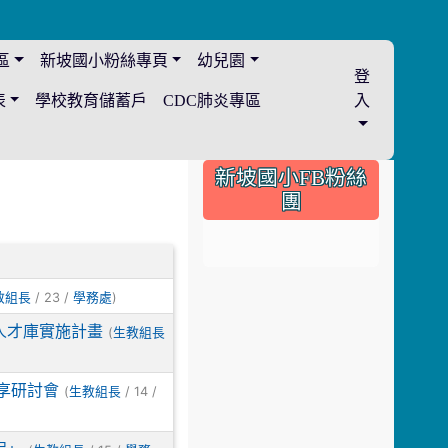
區
新坡國小粉絲專頁
幼兒園
登
表
學校教育儲蓄戶
CDC肺炎專區
入
:::
新坡國小FB粉絲
團
/ 23 /
)
教組長
學務處
人才庫實施計畫
(
生教組長
享研討會
(
/ 14 /
生教組長