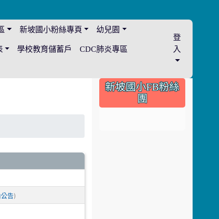
區
新坡國小粉絲專頁
幼兒園
登
表
學校教育儲蓄戶
CDC肺炎專區
入
:::
新坡國小FB粉絲
團
)
內公告