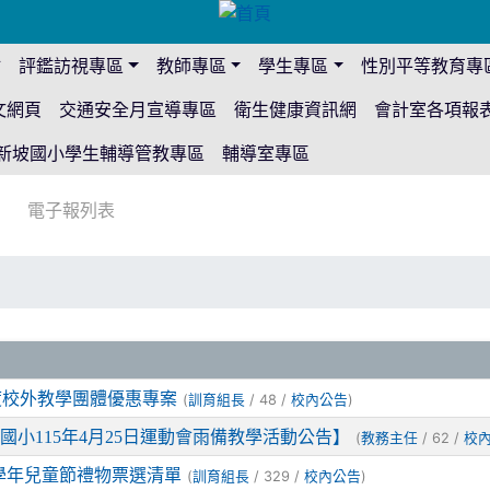
站
評鑑訪視專區
教師專區
學生專區
性別平等教育專
文網頁
交通安全月宣導專區
衛生健康資訊網
會計室各項報
新坡國小學生輔導管教專區
輔導室專區
電子報列表
年度校外教學團體優惠專案
(
/ 48 /
)
訓育組長
校內公告
國小115年4月25日運動會雨備教學活動公告】
(
/ 62 /
教務主任
校
5學年兒童節禮物票選清單
(
/ 329 /
)
訓育組長
校內公告