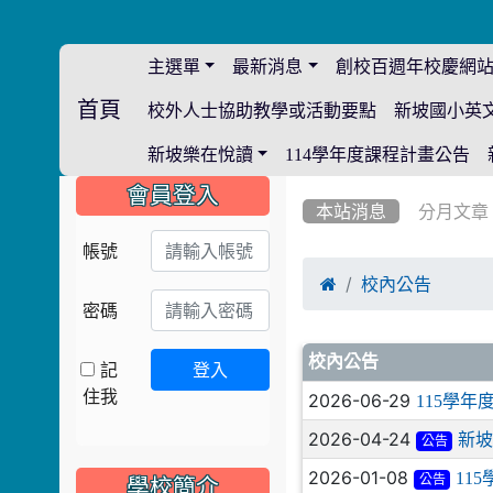
主選單
最新消息
創校百週年校慶網
首頁
校外人士協助教學或活動要點
新坡國小英
:::
新坡樂在悅讀
114學年度課程計畫公告
:::
:::
會員登入
本站消息
分月文章
帳號

校內公告
密碼
文章列表
校內公告
記
登入
住我
2026-06-29
115學
2026-04-24
新坡
公告
2026-01-08
11
公告
學校簡介