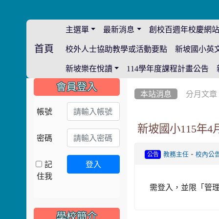
主選單
最新消息
創校百週年校慶網
首頁
校外人士協助教學或活動要點
新坡國小英
:::
新坡樂在悅讀
114學年度課程計畫公告
:::
:::
會員登入
本站消息
分月文章
帳號
新坡國小115年
密碼
-
教務主任
校內公
公告
記
登入
住我
需登入，並限「管理
學校簡介