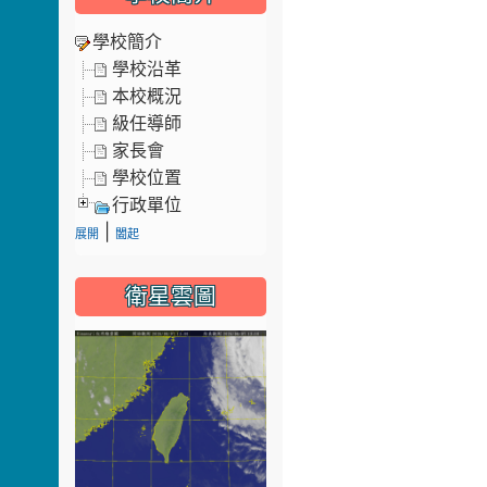
學校簡介
學校沿革
本校概況
級任導師
家長會
學校位置
行政單位
|
展開
闔起
衛星雲圖