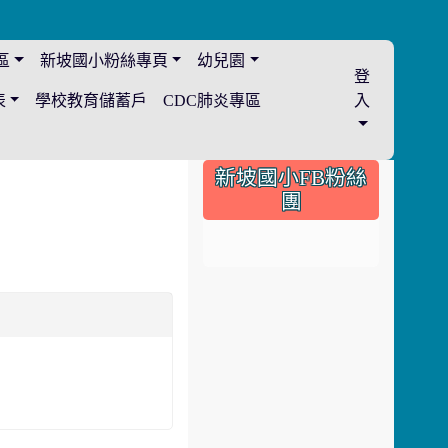
區
新坡國小粉絲專頁
幼兒園
登
表
學校教育儲蓄戶
CDC肺炎專區
入
:::
新坡國小FB粉絲
團