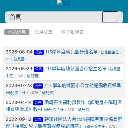
首頁
:::
本站消息
分月文章
電子報列表
文章列表
2026-08-04
115學年度幼兒園分班名單
(
/
幼兒園主任
公告
21 /
)
幼兒園
2026-05-29
115學年度幼兒園自行招生名單
(
幼兒園
公告
/ 146 /
)
主任
幼兒園
2023-07-28
112 學年度桃園市公立幼兒園收費標準
公告
(
/ 4676 /
)
幼兒園主任
幼兒園
2023-04-14
函轉衛生福利部製作《認識身心障礙者
公告
特質與需求》教材
(
/ 325 /
)
幼兒園主任
幼兒園
2022-09-12
轉知社團法人台北市視障者家長協會辦
公告
理「視障幼兒早期療育服務專題講座」
(
/ 375 /
幼兒園主任