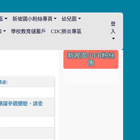
區
新坡國小粉絲專頁
幼兒園
登
表
學校教育儲蓄戶
CDC肺炎專區
入
:::
新坡國小FB粉絲
團
)
務處
生踴躍參觀體驗，請查
)