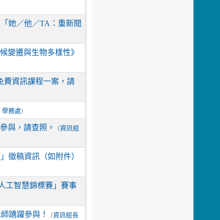
「她／他／TA：重新閱
氣候變遷與生物多樣性》
免費資訊課程一案，請
/
)
學務處
躍參與，請查照。
(
資訊組
會」徵稿資訊（如附件）
具與人工智慧錦標賽」賽事
老師踴躍參與！
(
資訊組長