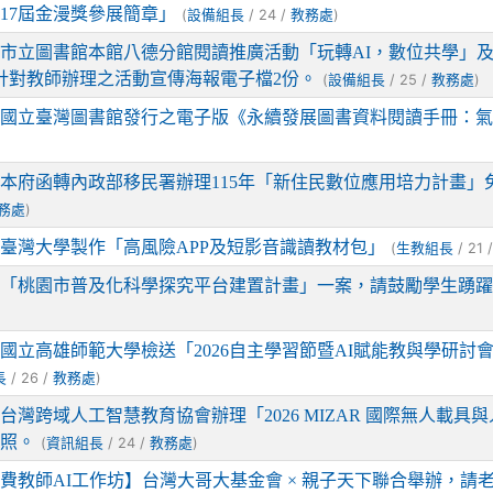
17屆金漫獎參展簡章」
(
/ 24 /
)
設備組長
教務處
市立圖書館本館八德分館閱讀推廣活動「玩轉AI，數位共學」及
針對教師辦理之活動宣傳海報電子檔2份。
(
/ 25 /
)
設備組長
教務處
知國立臺灣圖書館發行之電子版《永續發展圖書資料閱讀手冊：
本府函轉內政部移民署辦理115年「新住民數位應用培力計畫」
)
務處
臺灣大學製作「高風險APP及短影音識讀教材包」
(
/ 21 
生教組長
關「桃園市普及化科學探究平台建置計畫」一案，請鼓勵學生踴
國立高雄師範大學檢送「2026自主學習節暨AI賦能教與學研討
/ 26 /
)
長
教務處
台灣跨域人工智慧教育協會辦理「2026 MIZAR 國際無人載
查照。
(
/ 24 /
)
資訊組長
教務處
費教師AI工作坊】台灣大哥大基金會 × 親子天下聯合舉辦，請