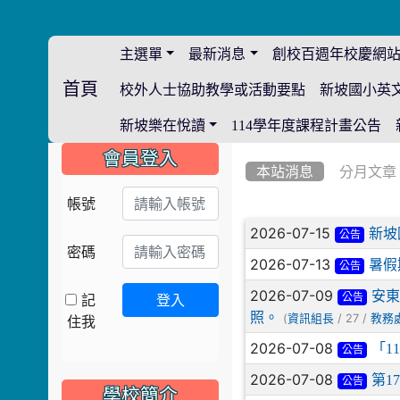
主選單
最新消息
創校百週年校慶網
首頁
校外人士協助教學或活動要點
新坡國小英
:::
新坡樂在悅讀
114學年度課程計畫公告
:::
:::
會員登入
本站消息
分月文章
帳號
文章列表
2026-07-15
新坡
公告
密碼
2026-07-13
暑假
公告
2026-07-09
安東
記
登入
公告
照。
(
/ 27 /
住我
資訊組長
教務
2026-07-08
「1
公告
2026-07-08
第1
公告
學校簡介