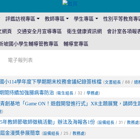
站
評鑑訪視專區
教師專區
學生專區
性別平等教育專
文網頁
交通安全月宣導專區
衛生健康資訊網
會計室各項報
新坡國小學生輔導管教專區
輔導室專區
電子報列表
國小114學年度下學期期末校務會議紀錄簽核檔
(
/ 88 /
文書組長
總
期間持續加強腸病毒防治
(
/ 32 /
)
衛生組長
學務處
青創基地「Game ON！遊戲開發進行式」XR主題展覽，請師
)
處
15年教師節敬師徵稿活動」辦法及海報各1份
(
/ 31 /
設備組長
教務處
7屆金漫獎參展簡章
(
/ 25 /
)
設備組長
教務處