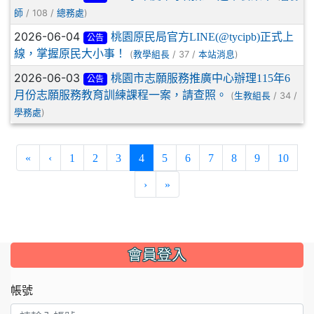
/ 108 /
)
師
總務處
2026-06-04
桃園原民局官方LINE(@tycipb)正式上
公告
線，掌握原民大小事！
(
/ 37 /
)
教學組長
本站消息
2026-06-03
桃園市志願服務推廣中心辦理115年6
公告
月份志願服務教育訓練課程一案，請查照。
(
/ 34 /
生教組長
)
學務處
(current)
«
‹
1
2
3
4
5
6
7
8
9
10
›
»
:::
會員登入
帳號