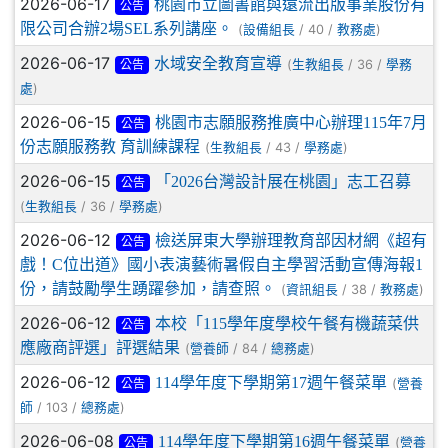
2026-06-17
桃園市立圖書館與遠流出版事業股份有
公告
限公司合辦2場SEL系列講座。
(
/ 40 /
)
設備組長
教務處
2026-06-17
水域安全教育宣導
(
/ 36 /
生教組長
學務
公告
)
處
2026-06-15
桃園市志願服務推廣中心辦理115年7月
公告
份志願服務教 育訓練課程
(
/ 43 /
)
生教組長
學務處
2026-06-15
「2026台灣設計展在桃園」志工召募
公告
(
/ 36 /
)
生教組長
學務處
2026-06-12
檢送屏東大學辦理教育部因材網《超有
公告
戲！C位出道》國小表演藝術暑假自主學習活動宣傳海報1
份，請鼓勵學生踴躍參加，請查照。
(
/ 38 /
)
資訊組長
教務處
2026-06-12
本校「115學年度學校午餐有機蔬菜供
公告
應廠商評選」評選結果
(
/ 84 /
)
營養師
總務處
2026-06-12
114學年度下學期第17週午餐菜單
(
營養
公告
/ 103 /
)
師
總務處
2026-06-08
114學年度下學期第16週午餐菜單
(
營養
公告