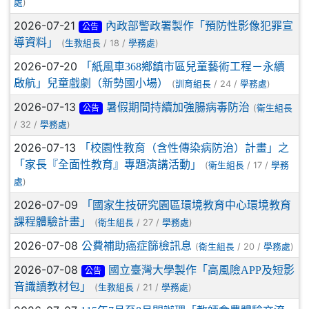
)
處
2026-07-21
內政部警政署製作「預防性影像犯罪宣
公告
導資料」
(
/ 18 /
)
生教組長
學務處
2026-07-20
「紙風車368鄉鎮市區兒童藝術工程－永續
啟航」兒童戲劇（新勢國小場）
(
/ 24 /
)
訓育組長
學務處
2026-07-13
暑假期間持續加強腸病毒防治
(
衛生組長
公告
/ 32 /
)
學務處
2026-07-13
「校園性教育（含性傳染病防治）計畫」之
「家長『全面性教育』專題演講活動」
(
/ 17 /
衛生組長
學務
)
處
2026-07-09
「國家生技研究園區環境教育中心環境教育
課程體驗計畫」
(
/ 27 /
)
衛生組長
學務處
2026-07-08
公費補助癌症篩檢訊息
(
/ 20 /
)
衛生組長
學務處
2026-07-08
國立臺灣大學製作「高風險APP及短影
公告
音識讀教材包」
(
/ 21 /
)
生教組長
學務處