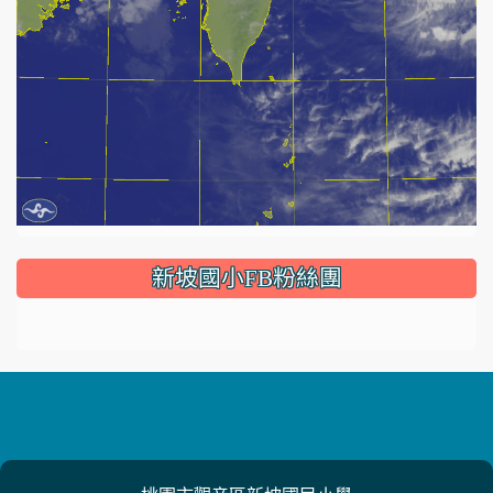
:::
新坡國小FB粉絲團