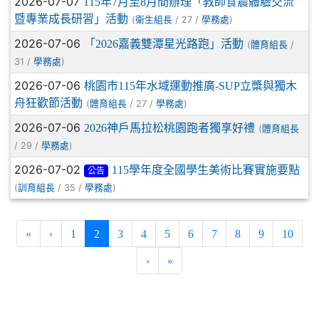
2026-07-07
115年7月至8月間辦理「教師食農體驗交流
暨專業成長研習」活動
(
/ 27 /
)
衛生組長
學務處
2026-07-06
「2026嘉義雙潭星光路跑」活動
(
/
體育組長
31 /
)
學務處
2026-07-06
桃園市115年水域運動推廣-SUP立槳與獨木
舟狂歡節活動
(
/ 27 /
)
體育組長
學務處
2026-07-06
2026神戶馬拉松桃園跑者獨享好禮
(
體育組長
/ 29 /
)
學務處
2026-07-02
115學年度全國學生美術比賽實施要點
公告
(
/ 35 /
)
訓育組長
學務處
(current)
«
‹
1
2
3
4
5
6
7
8
9
10
›
»