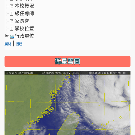
本校概況
級任導師
家長會
學校位置
行政單位
|
展開
闔起
衛星雲圖