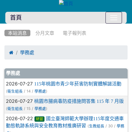
首頁
:::
本站消息
分月文章
電子報列表

學務處
文章列表
學務處
2026-07-27
115年桃園市青少年菸害防制實體解謎活動
(
/ 14 /
)
衛生組長
學務處
2026-07-27
桃園市腸病毒防疫措施問答集 115 年 7 月版
(
/ 15 /
)
衛生組長
學務處
2026-07-22
國立臺灣師範大學辦理115年度交通車
研習
動態軌跡系統與安全教育教材推廣研習
(
/ 30 /
生教組長
學務