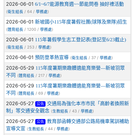
2026-06-01
6/1~6/7能源教育週~~節能問卷 抽好禮活動
(
/ 64 /
)
衛生組長
學務處
2026-06-01
新坡國小115年度暑假社團(球隊及樂隊)招生
(
/ 1200 /
)
體育組長
學務處
2026-06-01
115年暑假學生志工登記表(登記至6/23截止)
(
/ 253 /
)
衛生組長
學務處
2026-06-01
預防登革熱宣導
(
/ 37 /
)
衛生組長
學務處
2026-05-29
115年度暑期樂趣體適能育樂營―新坡羽眾
不同
(
/ 217 /
)
體育組長
學務處
2026-05-29
115年度暑期樂趣體適能育樂營―新坡羽眾
不同
(
/ 69 /
)
體育組長
學務處
2026-05-27
交通局為強化本市市民「高齡者換照新
公告
制」等交通安全觀念
(
/ 43 /
)
生教組長
學務處
2026-05-27
教育部函轉交通部公路局機車駕訓補助
公告
宣導文宣
(
/ 44 /
)
生教組長
學務處