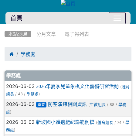
首頁
:::
本站消息
分月文章
電子報列表

學務處
文章列表
學務處
2026-06-03
2026年夏季兒童象棋文化藝術研習活動
(
體育
/ 43 /
)
組長
學務處
2026-06-03
防空演練相關資訊
(
/ 88 /
生教組長
學務
重要
)
處
2026-06-02
新坡國小體適能紀錄範例檔
(
/ 74 /
體育組長
學
)
務處