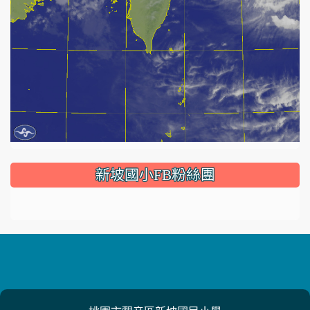
:::
新坡國小FB粉絲團