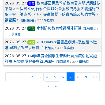
2026-05-27
教育部國民及學前教育署有關近期疑似
公告
不肖人士假冒 公司行號企圖以公益捐款或募捐名義進行詐
騙一案，請貴 校（園）提高警覺、落實防範及加強宣導，
請查照。
(
/ 37 /
)
生教組長
學務處
2026-05-27
水利防災教育教師增能研習
(
/
生教組長
研習
36 /
)
學務處
2026-05-27
2026FunPark童書星創獎─數位繪本徵
活動
選 與創意說故事競賽
(
/ 39 /
)
生教組長
學務處
2026-05-27
114學年度全國學生音樂比賽推廣活動實施
計畫-音樂團隊經營與管理講座
(
/ 32 /
)
訓育組長
學務處
(current)
«
‹
1
2
3
4
5
6
7
8
9
10
›
»