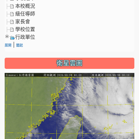
本校概況
級任導師
家長會
學校位置
行政單位
|
展開
闔起
衛星雲圖