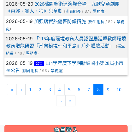
2026-05-20
2026桃園藝術巡演觀音場－九歌兒童劇團
《東郭、獵人、狼》兒童劇
(
/ 37 /
)
訓育組長
學務處
2026-05-19
加強落實熱傷害防護措施
(
/ 52 /
衛生組長
學務
)
處
2026-05-19
「115年度環境教育人員認證展延暨教師環境
教育增能研習『潮向祕境～和平島』戶外體驗活動」
(
衛生
/ 48 /
)
組長
學務處
2026-05-19
114學年度下學期新坡國小第28屆小市
公告
長公告
(
/ 63 /
)
訓育組長
學務處
(current)
«
‹
1
2
3
4
5
6
7
8
9
10
›
»
:::
會員登入