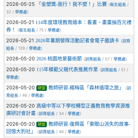
2026-05-25
「金塑獎-我行！我不塑！」比賽
(
/
衛生組長
32 /
)
學務處
2026-05-21
114年度環境教育繪本：看書、畫畫抽百元禮
券！
(
/ 75 /
)
衛生組長
學務處
2026-05-21
2026年暑期營隊活動記者會電子邀請卡
(
訓育
/ 129 /
)
組長
學務處
2026-05-20
2026 桃園地景藝術節
(
/ 57 /
)
訓育組長
學務處
2026-05-20
115年模範父親代表推薦作業
(
/ 51 /
訓育組長
)
學務處
2026-05-20
教師研習-楊梅區「森林循環之旅」
(
訓
研習
/ 46 /
)
育組長
學務處
2026-05-20
高級中等以下學校轉型正義教育教學資源推
廣研討會計畫
(
/ 34 /
)
訓育組長
學務處
2026-05-20
教師研習-復興區「東眼山消失的故事-
研習
回憶大豹社」
(
/ 46 /
)
訓育組長
學務處