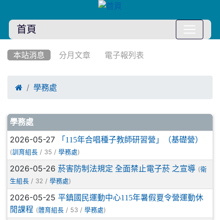
首頁
:::
本站消息
分月文章
電子報列表

學務處
文章列表
學務處
2026-05-27
「115年合唱種子教師研習營」（基礎營）
(
/ 35 /
)
訓育組長
學務處
2026-05-26
菸害防制法規定 全面禁止電子菸 之宣導
(
衛
/ 32 /
)
生組長
學務處
2026-05-25
平鎮國民運動中心115年暑假夏令營運動休
閒課程
(
/ 53 /
)
體育組長
學務處