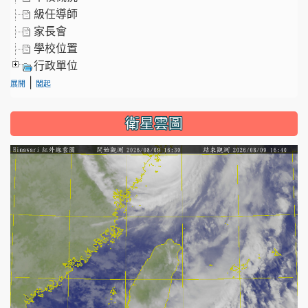
級任導師
家長會
學校位置
行政單位
|
展開
闔起
衛星雲圖