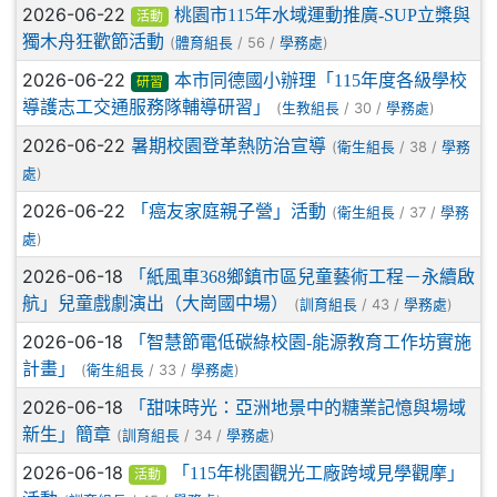
2026-06-22
桃園市115年水域運動推廣-SUP立槳與
活動
獨木舟狂歡節活動
(
/ 56 /
)
體育組長
學務處
2026-06-22
本市同德國小辦理「115年度各級學校
研習
導護志工交通服務隊輔導研習」
(
/ 30 /
)
生教組長
學務處
2026-06-22
暑期校園登革熱防治宣導
(
/ 38 /
衛生組長
學務
)
處
2026-06-22
「癌友家庭親子營」活動
(
/ 37 /
衛生組長
學務
)
處
2026-06-18
「紙風車368鄉鎮市區兒童藝術工程－永續啟
航」兒童戲劇演出（大崗國中場）
(
/ 43 /
)
訓育組長
學務處
2026-06-18
「智慧節電低碳綠校園-能源教育工作坊實施
計畫」
(
/ 33 /
)
衛生組長
學務處
2026-06-18
「甜味時光：亞洲地景中的糖業記憶與場域
新生」簡章
(
/ 34 /
)
訓育組長
學務處
2026-06-18
「115年桃園觀光工廠跨域見學觀摩」
活動