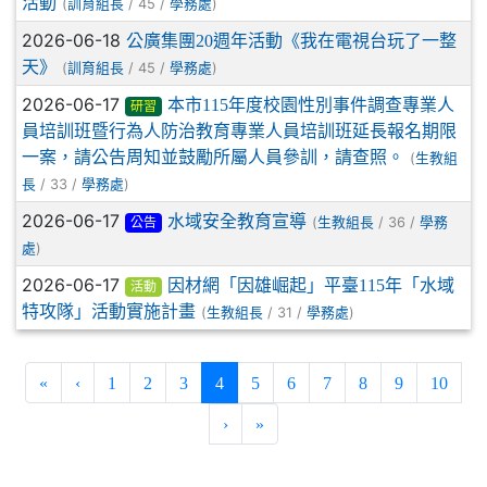
活動
(
/ 45 /
)
訓育組長
學務處
2026-06-18
公廣集團20週年活動《我在電視台玩了一整
天》
(
/ 45 /
)
訓育組長
學務處
2026-06-17
本市115年度校園性別事件調查專業人
研習
員培訓班暨行為人防治教育專業人員培訓班延長報名期限
一案，請公告周知並鼓勵所屬人員參訓，請查照。
(
生教組
/ 33 /
)
長
學務處
2026-06-17
水域安全教育宣導
(
/ 36 /
生教組長
學務
公告
)
處
2026-06-17
因材網「因雄崛起」平臺115年「水域
活動
特攻隊」活動實施計畫
(
/ 31 /
)
生教組長
學務處
(current)
«
‹
1
2
3
4
5
6
7
8
9
10
›
»