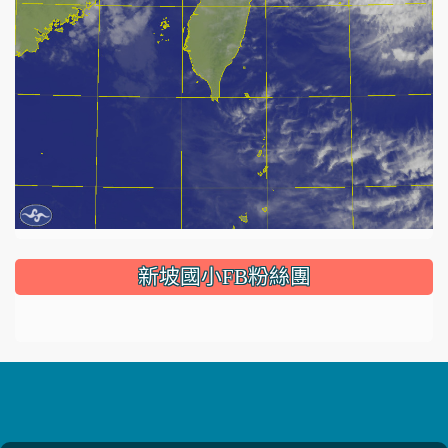
:::
新坡國小FB粉絲團