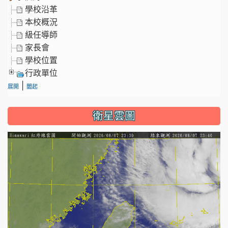
學校沿革
本校概況
級任導師
家長會
學校位置
行政單位
|
展開
闔起
衛星雲圖