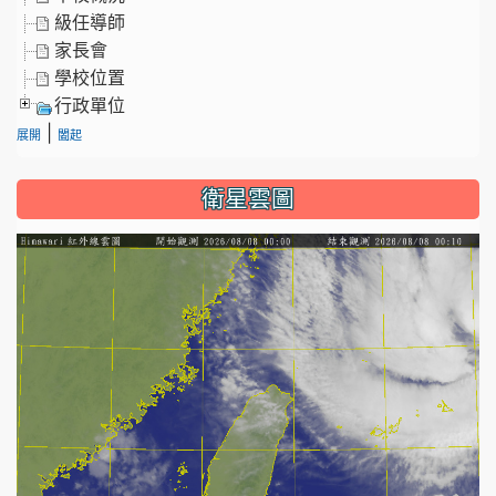
級任導師
家長會
學校位置
行政單位
|
展開
闔起
衛星雲圖