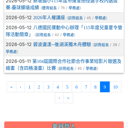
2026-05-12
新坡國小115年度市運會田徑選手校內選拔
賽-壘球擲遠成績
(
/ 76 /
)
體育組長
學務處
2026-05-12
2026年人權講座
(
/ 45 /
)
訓育組長
學務處
2026-05-12
八德國民運動中心辦理「115年度兒童夏令營
隊活動簡章」
(
/ 42 /
)
訓育組長
學務處
2026-05-12
碧波盪漾─後湖溪獨木舟體驗
(
/ 38 /
訓育組長
)
學務處
2026-05-11
第104屆國際合作社節合作事業短影片徵選及
繪畫（含四格漫畫）比賽
(
/ 45 /
)
訓育組長
學務處
(current)
«
‹
1
2
3
4
5
6
7
8
9
10
›
»
:::
會員登入