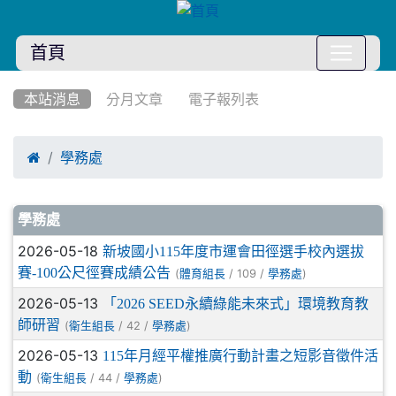
首頁
:::
本站消息
分月文章
電子報列表

學務處
文章列表
學務處
2026-05-18
新坡國小115年度市運會田徑選手校內選拔
賽-100公尺徑賽成績公告
(
/ 109 /
)
體育組長
學務處
2026-05-13
「2026 SEED永續綠能未來式」環境教育教
師研習
(
/ 42 /
)
衛生組長
學務處
2026-05-13
115年月經平權推廣行動計畫之短影音徵件活
動
(
/ 44 /
)
衛生組長
學務處