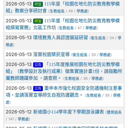
2026-05-13
115年度「校園在地化防災教育教學模
研習
組」教案分享研討會
(
/ 49 /
)
生教組長
學務處
2026-05-13
115年度「校園在地化防災教育教學模
研習
組撰寫實務」北區工作坊
(
/ 47 /
)
生教組長
學務處
2026-05-13
環境教育人員認證展延研習
(
/ 34 /
衛生組長
學
)
務處
2026-05-13
落實校園禁菸宣導
(
/ 39 /
)
衛生組長
學務處
2026-05-13
「115年度推展校園在地化防災教學模
公告
組」（教學設計及執行成果）徵集實施計畫1份，請鼓勵所
屬教師踴躍參加 ，請查照。
(
/ 36 /
)
生教組長
學務處
2026-05-13
重申本市強化校園安全防護機制注意事
公告
項，並請落實宣導師生自我防護觀念。
(
/ 39 /
生教組長
學務
)
處
2026-05-12
新坡國小114學年度下學期游泳課表
(
體育組長
/ 141 /
)
學務處