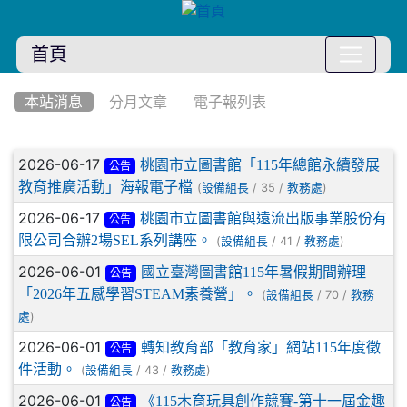
首頁
:::
本站消息
分月文章
電子報列表
文章列表
2026-06-17
桃園市立圖書館「115年總館永續發展
公告
教育推廣活動」海報電子檔
(
/ 35 /
)
設備組長
教務處
2026-06-17
桃園市立圖書館與遠流出版事業股份有
公告
限公司合辦2場SEL系列講座。
(
/ 41 /
)
設備組長
教務處
2026-06-01
國立臺灣圖書館115年暑假期間辦理
公告
「2026年五感學習STEAM素養營」。
(
/ 70 /
設備組長
教務
)
處
2026-06-01
轉知教育部「教育家」網站115年度徵
公告
件活動。
(
/ 43 /
)
設備組長
教務處
2026-06-01
《115木育玩具創作競賽-第十一屆金趣
公告