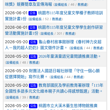
咪獎》競賽簡章及宣傳海報
(
/ 46 /
)
設備組長
教務處
2026-06-01
桃園市115年度兒童文學種子教師培訓
公告
實施計畫1份
(
/ 52 /
)
設備組長
教務處
2026-06-01
桃園市115年度兒童文學學生創作研習
公告
營活動實施計畫1份
(
/ 301 /
)
設備組長
教務處
2026-05-20
龜山眷村故事館辦理《眷村神力女超
公告
人－我的超人奶奶》圖文徵件計畫。
(
/ 44 /
)
設備組長
教務處
2026-05-20
2026年童演童語兒童閱讀推廣活動。
公告
(
/ 48 /
)
設備組長
教務處
2026-05-20
財團法人國語日報社辦理「守住一個心願
從選擇開始」寫作比賽。
(
/ 44 /
)
設備組長
教務處
2026-05-20
教育部國民及學前教育署辦理「115年
公告
全國性多語多元文化繪本親子共讀心得感想甄選」活動。
(
/ 39 /
)
設備組長
教務處
2026-05-20
桃園市立大溪木藝生態博物館推廣
公告