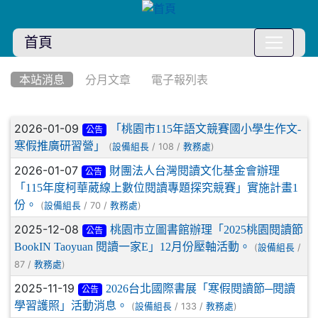
首頁
:::
本站消息
分月文章
電子報列表
文章列表
2026-01-09
「桃園市115年語文競賽國小學生作文-
公告
寒假推廣研習營」
(
/ 108 /
)
設備組長
教務處
2026-01-07
財團法人台灣閱讀文化基金會辦理
公告
「115年度柯華葳線上數位閱讀專題探究競賽」實施計畫1
份。
(
/ 70 /
)
設備組長
教務處
2025-12-08
桃園市立圖書館辦理「2025桃園閱讀節
公告
BookIN Taoyuan 閱讀一家E」12月份壓軸活動。
(
/
設備組長
87 /
)
教務處
2025-11-19
2026台北國際書展「寒假閱讀節─閱讀
公告
學習護照」活動消息。
(
/ 133 /
)
設備組長
教務處