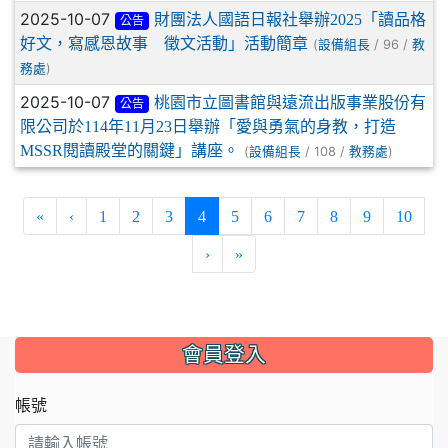
2025-10-07
財團法人國語日報社舉辦2025「讀品格
公告
好文，寫感恩故事 徵文活動」活動簡章
(
/ 96 /
設備組長
教
)
務處
2025-10-07
桃園市立圖書館與遠流出版事業股份有
公告
限公司於114年11月23日舉辦「愛與勇氣的身教，打造
MSSR閱讀殿堂的關鍵」講座。
(
/ 108 /
)
設備組長
教務處
(current)
«
‹
1
2
3
4
5
6
7
8
9
10
›
»
:::
會員登入
帳號