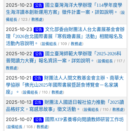
2025-10-23
國立臺灣海洋大學辦理「114學年度學
公告
生海洋讀本創新運用方案」徵件計畫一案，詳如說明。
(
設
/ 123 /
)
備組長
教務處
2025-10-23
文化部委由財團法人台北書展基金會辦
公告
理「2026台北國際書展『寒假趣書展』活動」相關報名及
活動內容說明。
(
/ 109 /
)
設備組長
教務處
2025-10-22
國立臺灣師範大學辦理「2025-2026科
公告
普閱讀力大賽」報名資訊一案，詳如說明。
(
/ 117 /
設備組長
)
教務處
2025-10-21
財團法人人間文教基金會主辦、南華大
公告
學協辦「佛光山2025年國際書展暨蔬食博覽會－名家講
座」。
(
/ 110 /
)
設備組長
教務處
2025-10-13
財團法人國語日報社協力推動「2025讀
公告
品格好文，寫感恩故事」徵文活動。
(
/ 110 /
)
設備組長
教務處
2025-10-07
國際ATP素養導向閱讀教師研習工作坊
公告
(
/ 108 /
)
設備組長
教務處