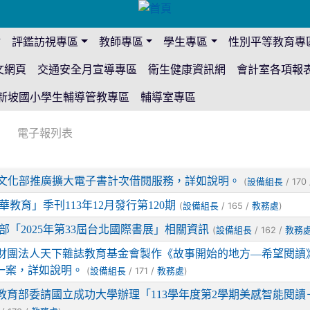
站
評鑑訪視專區
教師專區
學生專區
性別平等教育專
文網頁
交通安全月宣導專區
衛生健康資訊網
會計室各項報
新坡國小學生輔導管教專區
輔導室專區
電子報列表
文化部推廣擴大電子書計次借閱服務，詳如說明。
(
/ 170
設備組長
華教育」季刊113年12月發行第120期
(
/ 165 /
)
設備組長
教務處
部「2025年第33屆台北國際書展」相關資訊
(
/ 162 /
設備組長
教務
財團法人天下雜誌教育基金會製作《故事開始的地方—希望閱讀》
一案，詳如說明。
(
/ 171 /
)
設備組長
教務處
教育部委請國立成功大學辦理「113學年度第2學期美感智能閱