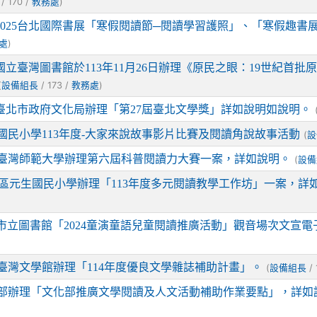
/ 170 /
)
教務處
2025台北國際書展「寒假閱讀節─閱讀學習護照」、「寒假趣書
)
處
國立臺灣圖書館於113年11月26日辦理《原民之眼：19世紀首
(
/ 173 /
)
設備組長
教務處
臺北市政府文化局辦理「第27屆臺北文學獎」詳如說明如說明。
國民小學113年度-大家來說故事影片比賽及閱讀角說故事活動
(
設
臺灣師範大學辦理第六屆科普閱讀力大賽一案，詳如說明。
(
設備
區元生國民小學辦理「113年度多元閱讀教學工作坊」一案，詳
市立圖書館「2024童演童語兒童閱讀推廣活動」觀音場次文宣電
臺灣文學館辦理「114年度優良文學雜誌補助計畫」。
(
/ 
設備組長
部辦理「文化部推廣文學閱讀及人文活動補助作業要點」，詳如