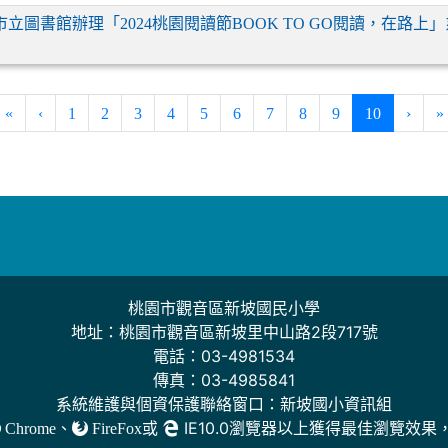
市立圖書館辦理「2024桃園閱讀節BOOK TO GO閱讀，在路
(current)
«
‹
1
2
3
4
5
6
7
8
9
10
›
»
桃園市觀音區新坡國民小學
地址：桃園市觀音區新坡里中山路2段717號
電話：03-4981534
傳真：03-4985841
系統維護與個資保護聯絡窗口：新坡國小資訊組
、
或
IE10.0瀏覽器以上獲得最佳瀏覽效果
Chrome
FireFox