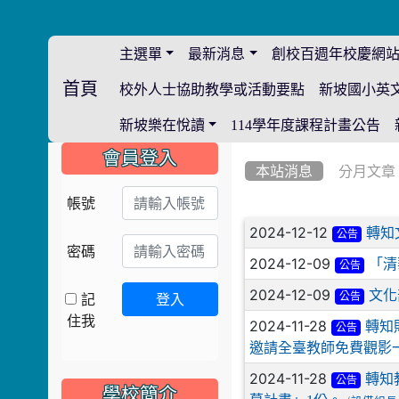
主選單
最新消息
創校百週年校慶網
首頁
校外人士協助教學或活動要點
新坡國小英
:::
新坡樂在悅讀
114學年度課程計畫公告
:::
:::
會員登入
本站消息
分月文章
帳號
文章列表
2024-12-12
轉知
公告
密碼
2024-12-09
「清
公告
2024-12-09
文化
記
登入
公告
住我
2024-11-28
轉知
公告
邀請全臺教師免費觀影
2024-11-28
轉知
公告
學校簡介