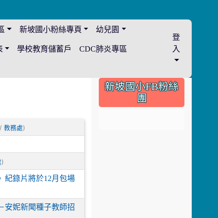
區
新坡國小粉絲專頁
幼兒園
登
表
學校教育儲蓄戶
CDC肺炎專區
入
:::
新坡國小FB粉絲
團
 /
)
教務處
)
處
紀錄片將於12月包場
讀－安妮新聞種子教師招