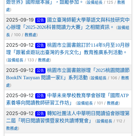
遊世界》國際繪本展」，鼓勵參加。
(
/ 125 /
設備組長
教務
)
處
2025-09-19
國立臺灣師範大學華語文與科技研究中
公告
心辦理「2025-2026科普閱讀力大賽」之相關資訊。
(
設備組
/ 100 /
)
長
教務處
2025-09-12
桃園市立圖書館訂於114年9月至10月辦
公告
理「跟著桌遊玩出臺灣的多元文化」教育推廣系列活動。
(
/ 133 /
)
設備組長
教務處
2025-09-12
桃園市立圖書館辦理「2025桃園閱讀節
公告
BookIN Taoyuan 閱讀一家E」系列活動
(
/ 106 /
設備組長
教務
)
處
2025-09-12
中華未來學校教育學會辦理「國際ATP
公告
素養導向閱讀教師研習工作坊」
(
/ 101 /
)
設備組長
教務處
2025-09-12
轉知社團法人中華明日閱讀協會辦理第
公告
二屆「明日閱讀習慣暨家校共讀博覽會」
(
/ 112 /
設備組長
)
教務處