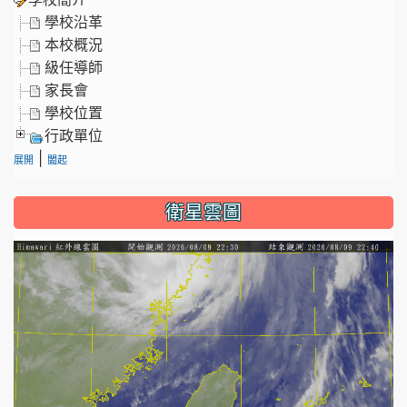
學校沿革
本校概況
級任導師
家長會
學校位置
行政單位
|
展開
闔起
衛星雲圖