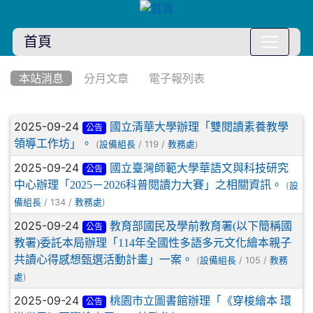
首頁
:::
本站消息
分月文章
電子報列表
文章列表
2025-09-24
國立清華大學辦理「雙閱讀素養教學
公告
領導工作坊」。
(
/ 119 /
)
設備組長
教務處
2025-09-24
國立臺灣師範大學華語文與科技研究
公告
中心辦理「2025－2026科普閱讀力大賽」之相關資訊。
(
設
/ 134 /
)
備組長
教務處
2025-09-24
教育部國民及學前教育署(以下簡稱國
公告
教署)委託本局辦理「114年全國性多語多元文化繪本親子
共讀心得感想甄選活動計畫」一案。
(
/ 105 /
設備組長
教務
)
處
2025-09-24
桃園市立圖書館辦理「《穿梭繪本 環
公告