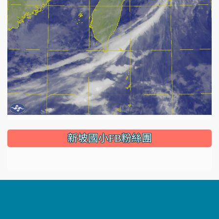
:::
新坡國小FB粉絲團