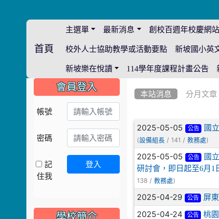
主選單
最新消息
創校百週年校慶網
首頁
校外人士協助教學或活動要點
新坡國小英
:::
新坡樂在悅讀
114學年度課程計畫公告
:::
:::
會員登入
本站消息
分月文章
帳號
文章列表
2025-05-05
國立
公告
密碼
(
/ 141 /
)
設備組長
教務處
2025-05-05
國立
公告
記
登入
研討會，即日起至6月1
住我
138 /
)
教務處
2025-04-29
屏東
公告
2025-04-24
桃園
學校簡介
公告