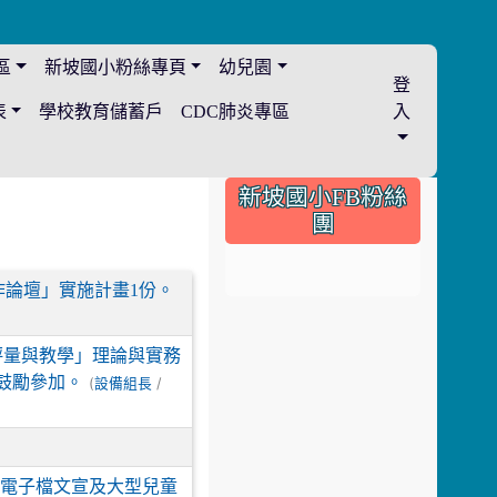
區
新坡國小粉絲專頁
幼兒園
登
表
學校教育儲蓄戶
CDC肺炎專區
入
:::
新坡國小FB粉絲
團
創作論壇」實施計畫1份。
讀評量與教學」理論與實務
鼓勵參加。
(
/
設備組長
次電子檔文宣及大型兒童