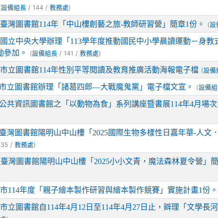
(
/ 144 /
)
設備組長
教務處
臺灣圖書館114年「中山樓創藝之旅-教師研習營」簡章1份。
(
設
國立中央大學辦理「113學年度推動國民中小學晨讀運動－身教
勵參加。
(
/ 141 /
)
設備組長
教務處
市立圖書館114年性別平等閱讀及教育推廣活動海報電子檔
(
設備
市立圖書館辦理「諸葛四郎—大戰魔鬼黨」電子檔文宣。
(
設備組
公共資訊圖書館之「以動物為食」系列講座暨書展114年4月場次
臺灣圖書館陽明山中山樓「2025國際生物多樣性日嘉年華-人文
135 /
)
教務處
臺灣圖書館陽明山中山樓「2025小小文青，魔法森林夏令營」簡
市114年度「親子繪本製作研習與繪本製作競賽」實施計畫1份
市立圖書館自114年4月12日至114年4月27日止，辧理「文學