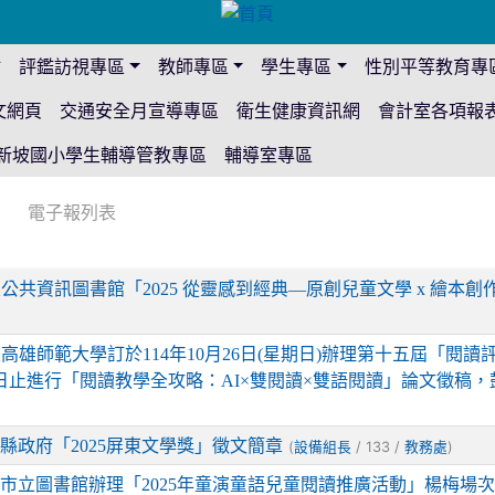
站
評鑑訪視專區
教師專區
學生專區
性別平等教育專
文網頁
交通安全月宣導專區
衛生健康資訊網
會計室各項報
新坡國小學生輔導管教專區
輔導室專區
電子報列表
公共資訊圖書館「2025 從靈感到經典—原創兒童文學 x 繪本
高雄師範大學訂於114年10月26日(星期日)辦理第十五屆「閱
日止進行「閱讀教學全攻略：AI×雙閱讀×雙語閱讀」論文徵稿，
縣政府「2025屏東文學獎」徵文簡章
(
/ 133 /
)
設備組長
教務處
市立圖書館辦理「2025年童演童語兒童閱讀推廣活動」楊梅場