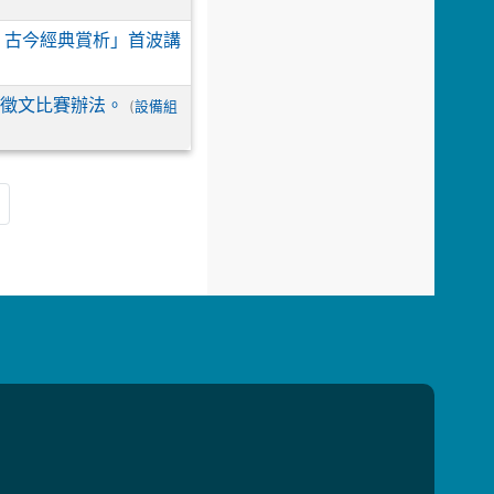
長河 古今經典賞析」首波講
」徵文比賽辦法。
(
設備組