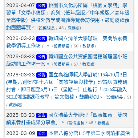
2026-04-07
桃園市文化局所屬「桃園文學館」學
公告
習單「文學小偵探」系列（低年級版／中年級版／高年級
至高中版）供校外教學或團體導覽參訪使用，鼓勵踴躍預
約團體導覽。
(
/ 48 /
)
設備組長
教務處
2026-03-23
轉知國立清華大學辦理「雙閱讀素養
公告
教學領導工作坊」。
(
/ 50 /
)
設備組長
教務處
2026-03-23
轉知國立公共資訊圖書館辦理國小班
公告
級訪問工作坊一案。
(
/ 57 /
)
設備組長
教務處
2026-03-23
國立高雄師範大學訂於115年10月3日
公告
(星期六)辦理第十六屆「閱讀評量與教學」理論與實務研
討會，即日起至6月15日（星期一）止進行「2026年融入
SEL的閱讀課程教學」論文徵稿，鼓勵參加。
(
/ 51
設備組長
/
)
教務處
2026-03-23
國立清華大學辦理「四事如意＿雙閱
公告
讀素養計畫成果分享會」。
(
/ 46 /
)
設備組長
教務處
2026-03-09
本館八德分館115年第二季閱讀推廣活
公告