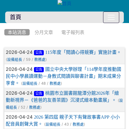
首頁
:::
本站消息
分月文章
電子報列表
文章列表
2026-04-24
115年度「閱讀心得競賽」實施計畫。
公告
(
/ 59 /
)
設備組長
教務處
2026-04-24
國立中央大學辦理「114學年度推動國
公告
民中小學晨讀運動－身教式閱讀與聊書計畫」期末成果分
享會。
(
/ 48 /
)
設備組長
教務處
2026-04-24
桃園市立圖書館龍潭分館2026年「繪
公告
動新視界－《爸爸的友善茶園》沉浸式繪本動畫展」。
(
設
/ 52 /
)
備組長
教務處
2026-04-24
2026 第四屆 親子天下有聲故事書APP 小小
配音員創聲大賞。
(
/ 43 /
)
設備組長
教務處