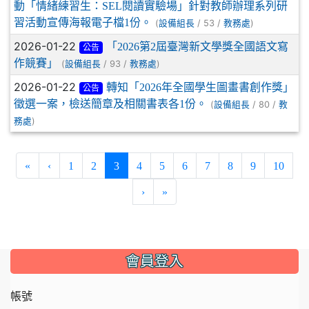
動「情緒練習生：SEL閱讀實驗場」針對教師辦理系列研
習活動宣傳海報電子檔1份。
(
/ 53 /
)
設備組長
教務處
2026-01-22
「2026第2屆臺灣新文學獎全國語文寫
公告
作競賽」
(
/ 93 /
)
設備組長
教務處
2026-01-22
轉知「2026年全國學生圖畫書創作獎」
公告
徵選一案，檢送簡章及相關書表各1份。
(
/ 80 /
設備組長
教
)
務處
(current)
«
‹
1
2
3
4
5
6
7
8
9
10
›
»
:::
會員登入
帳號