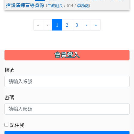
掩護演練宣導資源
(
/ 514 /
)
生教組長
學務處
(current)
«
‹
1
2
3
›
»
:::
會員登入
帳號
密碼
記住我