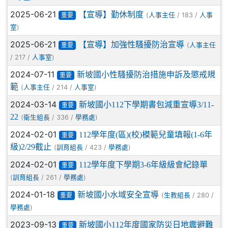
2025-06-21
【宣導】勤休制度
(
/ 183 /
人事主任
人事
重要
)
室
2025-06-21
【宣導】加強性騷擾防治宣導
(
人事主任
重要
/ 217 /
)
人事室
2024-07-11
新坡國小性騷擾防治措施申訴及懲戒規
重要
範
(
/ 214 /
)
人事主任
人事室
2024-03-14
新坡國小112下學期書包減重宣導3/11-
重要
22
(
/ 336 /
)
衛生組長
學務處
2024-02-01
112學年度(區)(校)模範兒童填報(1-6年
重要
級)2/29截止
(
/ 423 /
)
訓育組長
學務處
2024-02-01
112學年度下學期3-6年級級會紀錄單
重要
(
/ 261 /
)
訓育組長
學務處
2024-01-18
新坡國小水域安全宣導
(
/ 280 /
生教組長
重要
)
學務處
2023-09-13
新坡國小112年度國家防災日地震避難
重要