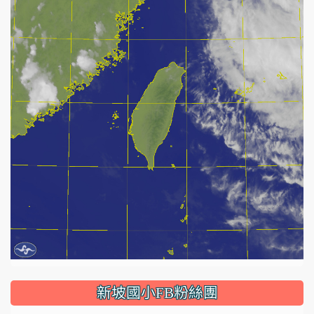
:::
新坡國小FB粉絲團