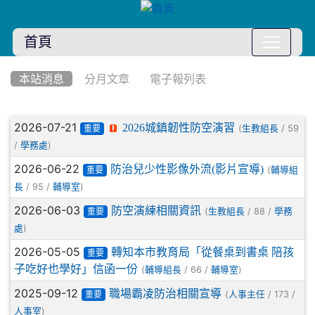
首頁
:::
本站消息
分月文章
電子報列表
文章列表
2026-07-21
2026城鎮韌性防空演習
(
/ 59
生教組長
重要
/
)
學務處
2026-06-22
防治兒少性影像外流(影片宣導)
(
輔導組
重要
/ 95 /
)
長
輔導室
2026-06-03
防空演練相關資訊
(
/ 88 /
生教組長
學務
重要
)
處
2026-05-05
轉知本市教育局「從餐桌到書桌 陪孩
重要
子吃好也學好」信函一份
(
/ 66 /
)
輔導組長
輔導室
2025-09-12
職場霸凌防治相關宣導
(
/ 173 /
人事主任
重要
)
人事室